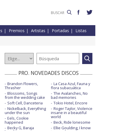
es
Premios
Artistas
Portadas
Listas
PRO. NOVEDADES DISCOS
Brandon Flowers,
La Casa Azul, Fauna y
Thrasher
flora subacuática
Blossoms, Songs
The Avalanches, No
from the wedding cake
bad memories
Soft Cell, Danceteria
Tokio Hotel, Encore
Nickelback, Everything
Roger Taylor, Violence
under the sun
insane in a beautiful
world
Eels, Cookie
happened
Beck, Ride lonesome
Becky G, Baraja
Ellie Goulding, I know