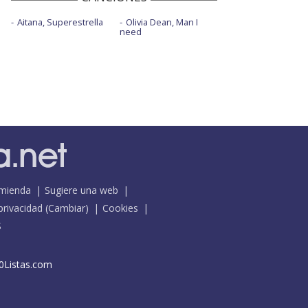
Aitana, Superestrella
Olivia Dean, Man I
need
mienda
Sugiere una web
 privacidad
(
Cambiar
)
Cookies
S
0Listas.com