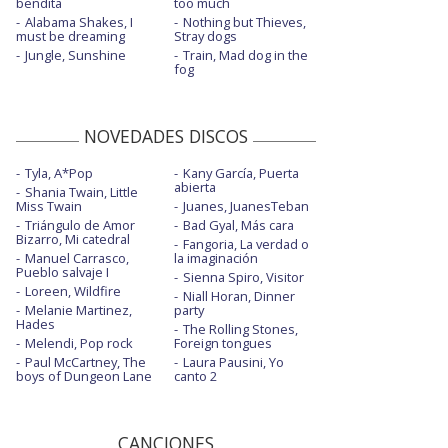
bendita
too much
Alabama Shakes, I
Nothing but Thieves,
must be dreaming
Stray dogs
Jungle, Sunshine
Train, Mad dog in the
fog
NOVEDADES DISCOS
Tyla, A*Pop
Kany García, Puerta
abierta
Shania Twain, Little
Miss Twain
Juanes, JuanesTeban
Triángulo de Amor
Bad Gyal, Más cara
Bizarro, Mi catedral
Fangoria, La verdad o
Manuel Carrasco,
la imaginación
Pueblo salvaje I
Sienna Spiro, Visitor
Loreen, Wildfire
Niall Horan, Dinner
Melanie Martinez,
party
Hades
The Rolling Stones,
Melendi, Pop rock
Foreign tongues
Paul McCartney, The
Laura Pausini, Yo
boys of Dungeon Lane
canto 2
CANCIONES