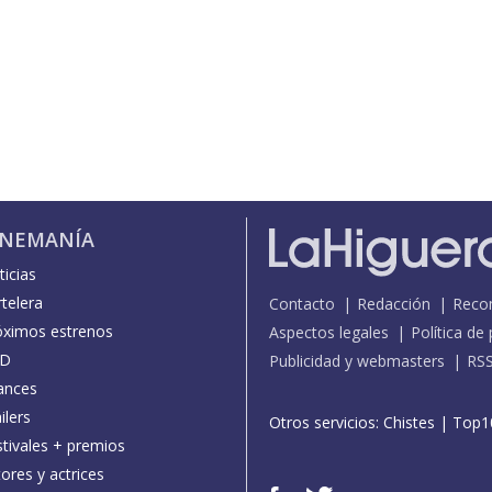
INEMANÍA
icias
telera
Contacto
Redacción
Reco
óximos estrenos
Aspectos legales
Política de
D
Publicidad y webmasters
RS
ances
ilers
Otros servicios:
Chistes
|
Top1
stivales + premios
ores y actrices