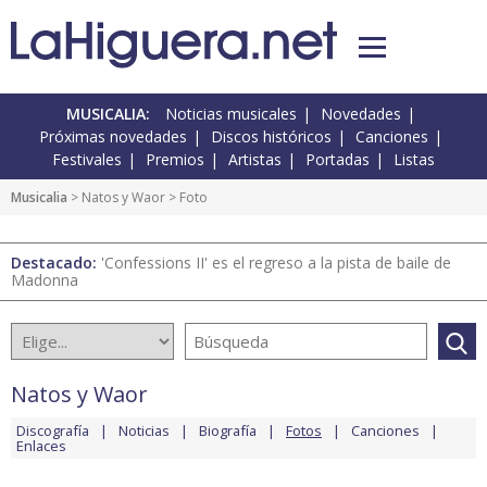
MUSICALIA:
Noticias musicales
Novedades
Próximas novedades
Discos históricos
Canciones
Festivales
Premios
Artistas
Portadas
Listas
Musicalia
>
Natos y Waor
> Foto
Destacado:
'Confessions II' es el regreso a la pista de baile de
Madonna
Natos y Waor
Discografía
Noticias
Biografía
Fotos
Canciones
Enlaces