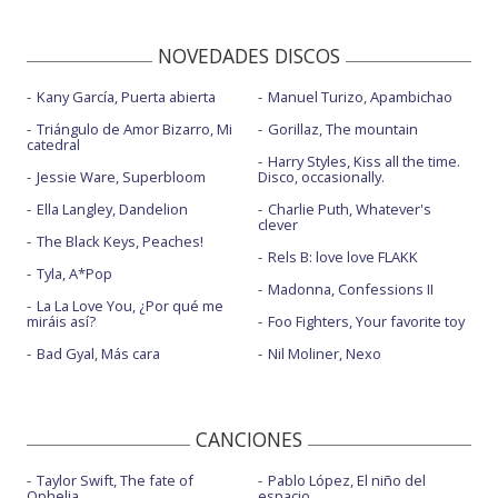
NOVEDADES DISCOS
Kany García, Puerta abierta
Manuel Turizo, Apambichao
Triángulo de Amor Bizarro, Mi
Gorillaz, The mountain
catedral
Harry Styles, Kiss all the time.
Jessie Ware, Superbloom
Disco, occasionally.
Ella Langley, Dandelion
Charlie Puth, Whatever's
clever
The Black Keys, Peaches!
Rels B: love love FLAKK
Tyla, A*Pop
Madonna, Confessions II
La La Love You, ¿Por qué me
miráis así?
Foo Fighters, Your favorite toy
Bad Gyal, Más cara
Nil Moliner, Nexo
CANCIONES
Taylor Swift, The fate of
Pablo López, El niño del
Ophelia
espacio