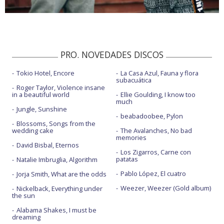
PRO. NOVEDADES DISCOS
Tokio Hotel, Encore
La Casa Azul, Fauna y flora
subacuática
Roger Taylor, Violence insane
in a beautiful world
Ellie Goulding, I know too
much
Jungle, Sunshine
beabadoobee, Pylon
Blossoms, Songs from the
wedding cake
The Avalanches, No bad
memories
David Bisbal, Eternos
Los Zigarros, Carne con
patatas
Natalie Imbruglia, Algorithm
Pablo López, El cuatro
Jorja Smith, What are the odds
Weezer, Weezer (Gold album)
Nickelback, Everything under
the sun
Alabama Shakes, I must be
dreaming