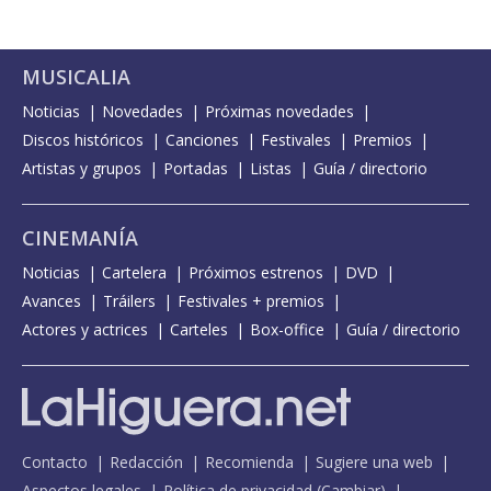
MUSICALIA
Noticias
Novedades
Próximas novedades
Discos históricos
Canciones
Festivales
Premios
Artistas y grupos
Portadas
Listas
Guía / directorio
CINEMANÍA
Noticias
Cartelera
Próximos estrenos
DVD
Avances
Tráilers
Festivales + premios
Actores y actrices
Carteles
Box-office
Guía / directorio
Contacto
Redacción
Recomienda
Sugiere una web
Aspectos legales
Política de privacidad
(
Cambiar
)