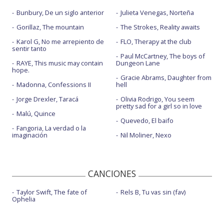
Bunbury, De un siglo anterior
Julieta Venegas, Norteña
Gorillaz, The mountain
The Strokes, Reality awaits
Karol G, No me arrepiento de
FLO, Therapy at the club
sentir tanto
Paul McCartney, The boys of
RAYE, This music may contain
Dungeon Lane
hope.
Gracie Abrams, Daughter from
Madonna, Confessions II
hell
Jorge Drexler, Taracá
Olivia Rodrigo, You seem
pretty sad for a girl so in love
Malú, Quince
Quevedo, El baifo
Fangoria, La verdad o la
imaginación
Nil Moliner, Nexo
CANCIONES
Taylor Swift, The fate of
Rels B, Tu vas sin (fav)
Ophelia