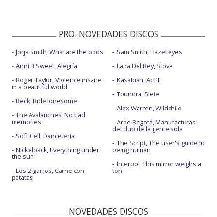
PRO. NOVEDADES DISCOS
Jorja Smith, What are the odds
Sam Smith, Hazel eyes
Anni B Sweet, Alegría
Lana Del Rey, Stove
Roger Taylor, Violence insane
Kasabian, Act III
in a beautiful world
Toundra, Siete
Beck, Ride lonesome
Alex Warren, Wildchild
The Avalanches, No bad
memories
Arde Bogotá, Manufacturas
del club de la gente sola
Soft Cell, Danceteria
The Script, The user's guide to
Nickelback, Everything under
being human
the sun
Interpol, This mirror weighs a
Los Zigarros, Carne con
ton
patatas
NOVEDADES DISCOS