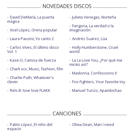
NOVEDADES DISCOS
David DeMaría, La puerta
Julieta Venegas, Norteña
mágica
Fangoria, La verdad o la
Xoel López, Oniria popular
imaginación
Laura Pausini, Yo canto 2
Andrés Suárez, Lúa
Carlos Vives, El último disco
Holly Humberstone, Cruel
Vol. 1
world
Kase.O, Camisa de fuerza
La La Love You, ¿Por qué me
miráis así?
Charli xcx, Music, fashion, film
Madonna, Confessions II
Charlie Puth, Whatever's
clever
Foo Fighters, Your favorite toy
Rels B: love love FLAKK
Manuel Turizo, Apambichao
CANCIONES
Pablo López, El niño del
Olivia Dean, Man I need
espacio