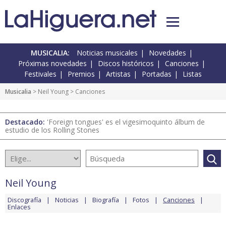
MUSICALIA:
Noticias musicales
Novedades
Próximas novedades
Discos históricos
Canciones
Festivales
Premios
Artistas
Portadas
Listas
Musicalia
>
Neil Young
> Canciones
Destacado:
'Foreign tongues' es el vigesimoquinto álbum de
estudio de los Rolling Stones
Neil Young
Discografía
Noticias
Biografía
Fotos
Canciones
Enlaces