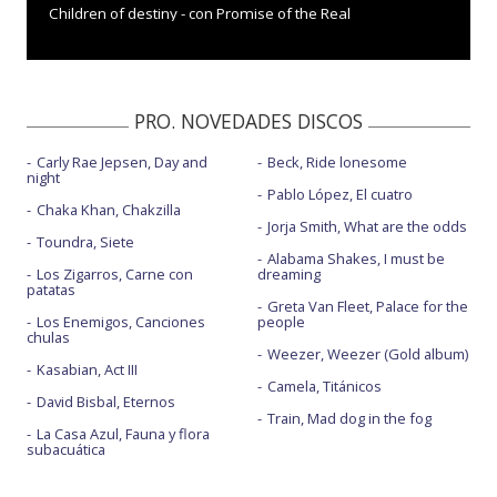
Children of destiny - con Promise of the Real
Goodbye Christmas on the shore
Heading west
PRO. NOVEDADES DISCOS
Indian givers
Carly Rae Jepsen, Day and
Beck, Ride lonesome
Lets roll again
night
Pablo López, El cuatro
Love earth
Chaka Khan, Chakzilla
Jorja Smith, What are the odds
Toundra, Siete
Peace trail
Alabama Shakes, I must be
Los Zigarros, Carne con
dreaming
Peace trail - Paradox
patatas
Greta Van Fleet, Palace for the
Los Enemigos, Canciones
people
Powderfinger
chulas
Weezer, Weezer (Gold album)
Shape of you
Kasabian, Act III
Camela, Titánicos
David Bisbal, Eternos
Song of the seasons
Train, Mad dog in the fog
La Casa Azul, Fauna y flora
Welcome back
subacuática