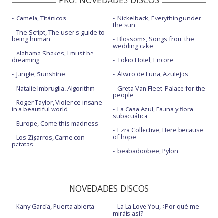
PRO. NOVEDADES DISCOS
Camela, Titánicos
Nickelback, Everything under
the sun
The Script, The user's guide to
being human
Blossoms, Songs from the
wedding cake
Alabama Shakes, I must be
dreaming
Tokio Hotel, Encore
Jungle, Sunshine
Álvaro de Luna, Azulejos
Natalie Imbruglia, Algorithm
Greta Van Fleet, Palace for the
people
Roger Taylor, Violence insane
in a beautiful world
La Casa Azul, Fauna y flora
subacuática
Europe, Come this madness
Ezra Collective, Here because
of hope
Los Zigarros, Carne con
patatas
beabadoobee, Pylon
NOVEDADES DISCOS
Kany García, Puerta abierta
La La Love You, ¿Por qué me
miráis así?