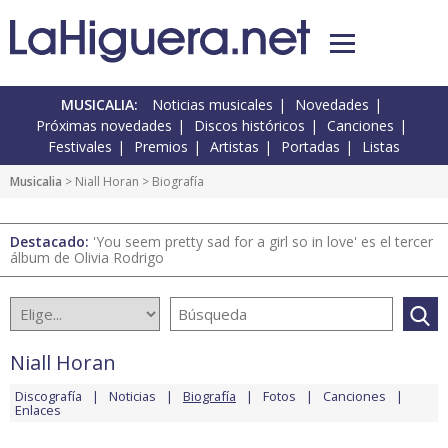
MUSICALIA:
Noticias musicales
Novedades
Próximas novedades
Discos históricos
Canciones
Festivales
Premios
Artistas
Portadas
Listas
Musicalia
>
Niall Horan
> Biografía
Destacado:
'You seem pretty sad for a girl so in love' es el tercer
álbum de Olivia Rodrigo
Niall Horan
Discografía
Noticias
Biografía
Fotos
Canciones
Enlaces