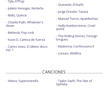
Tyla, A*Pop
Quevedo, El baifo
Julieta Venegas, Norteña
Jorge Drexler, Taracá
Malú, Quince
Manuel Turizo, Apambichao
Charlie Puth, Whatever's
clever
Holly Humberstone, Cruel
world
Melendi, Pop rock
The Rolling Stones, Foreign
tongues
Kase.O, Camisa de fuerza
Madonna, Confessions II
Carlos Vives, El último disco
Vol. 1
Loreen, Wildfire
CANCIONES
Aitana, Superestrella
Taylor Swift, The fate of
Ophelia