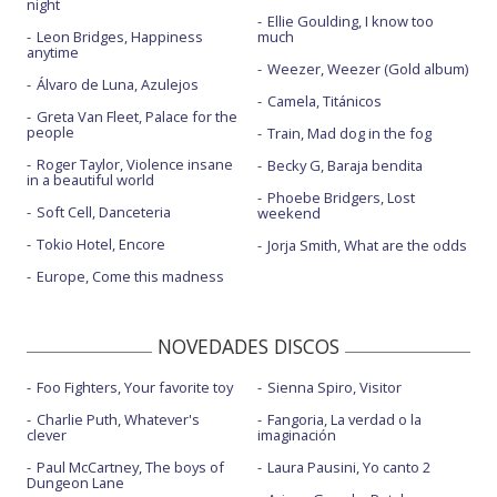
night
Ellie Goulding, I know too
Leon Bridges, Happiness
much
anytime
Weezer, Weezer (Gold album)
Álvaro de Luna, Azulejos
Camela, Titánicos
Greta Van Fleet, Palace for the
people
Train, Mad dog in the fog
Roger Taylor, Violence insane
Becky G, Baraja bendita
in a beautiful world
Phoebe Bridgers, Lost
Soft Cell, Danceteria
weekend
Tokio Hotel, Encore
Jorja Smith, What are the odds
Europe, Come this madness
NOVEDADES DISCOS
Foo Fighters, Your favorite toy
Sienna Spiro, Visitor
Charlie Puth, Whatever's
Fangoria, La verdad o la
clever
imaginación
Paul McCartney, The boys of
Laura Pausini, Yo canto 2
Dungeon Lane