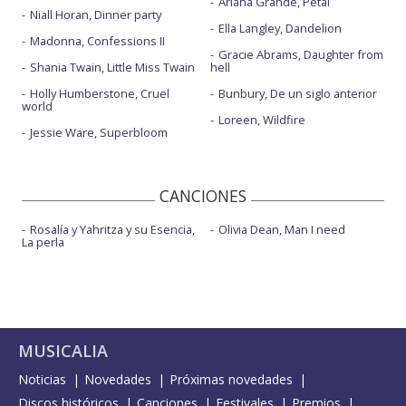
Ariana Grande, Petal
Niall Horan, Dinner party
Ella Langley, Dandelion
Madonna, Confessions II
Gracie Abrams, Daughter from
Shania Twain, Little Miss Twain
hell
Holly Humberstone, Cruel
Bunbury, De un siglo anterior
world
Loreen, Wildfire
Jessie Ware, Superbloom
CANCIONES
Rosalía y Yahritza y su Esencia,
Olivia Dean, Man I need
La perla
MUSICALIA
Noticias
Novedades
Próximas novedades
Discos históricos
Canciones
Festivales
Premios