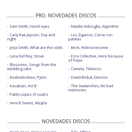
PRO. NOVEDADES DISCOS
Sam Smith, Hazel eyes
Natalie Imbruglia, Algorithm
Carly Rae Jepsen, Day and
Los Zigarros, Carne con
night
patatas
Jorja Smith, What are the odds
Beck, Ride lonesome
Lana Del Rey, Stove
Ezra Collective, Here because
of hope
Blossoms, Songs from the
wedding cake
Camela, Titánicos
beabadoobee, Pylon
David Bisbal, Eternos
Kasabian, Act III
The Avalanches, No bad
memories
Pablo López, El cuatro
Anni B Sweet, Alegría
NOVEDADES DISCOS