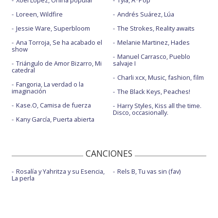
Xoel López, Oniria popular
Tyla, A*Pop
Loreen, Wildfire
Andrés Suárez, Lúa
Jessie Ware, Superbloom
The Strokes, Reality awaits
Ana Torroja, Se ha acabado el
Melanie Martinez, Hades
show
Manuel Carrasco, Pueblo
Triángulo de Amor Bizarro, Mi
salvaje I
catedral
Charli xcx, Music, fashion, film
Fangoria, La verdad o la
imaginación
The Black Keys, Peaches!
Kase.O, Camisa de fuerza
Harry Styles, Kiss all the time.
Disco, occasionally.
Kany García, Puerta abierta
CANCIONES
Rosalía y Yahritza y su Esencia,
Rels B, Tu vas sin (fav)
La perla