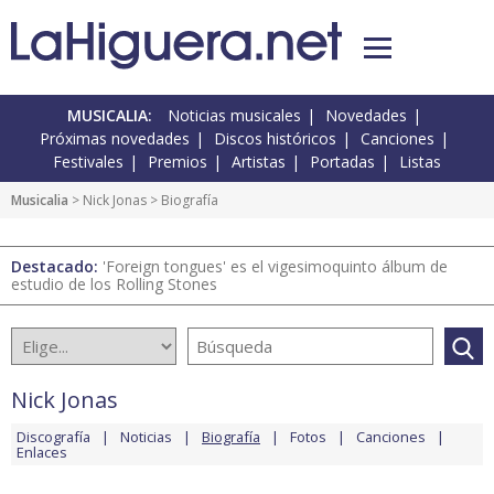
MUSICALIA:
Noticias musicales
Novedades
Próximas novedades
Discos históricos
Canciones
Festivales
Premios
Artistas
Portadas
Listas
Musicalia
>
Nick Jonas
> Biografía
Destacado:
'Foreign tongues' es el vigesimoquinto álbum de
estudio de los Rolling Stones
Nick Jonas
Discografía
Noticias
Biografía
Fotos
Canciones
Enlaces