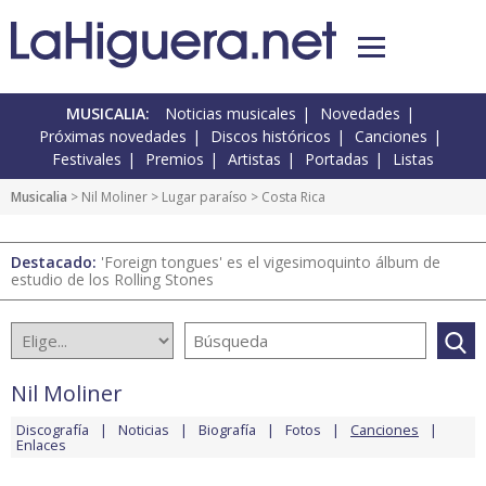
MUSICALIA:
Noticias musicales
Novedades
Próximas novedades
Discos históricos
Canciones
Festivales
Premios
Artistas
Portadas
Listas
Musicalia
>
Nil Moliner
>
Lugar paraíso
> Costa Rica
Destacado:
'Foreign tongues' es el vigesimoquinto álbum de
estudio de los Rolling Stones
Nil Moliner
Discografía
Noticias
Biografía
Fotos
Canciones
Enlaces