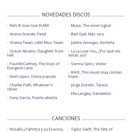
NOVEDADES DISCOS
Rels B: love love FLAKK
Muse, The wow! signal
Ariana Grande, Petal
Bad Gyal, Más cara
Shania Twain, Little Miss Twain
Julieta Venegas, Norteña
Gracie Abrams, Daughter from
La La Love You, ¿Por qué me
hell
miráis así?
Paul McCartney, The boys of
Sienna Spiro, Visitor
Dungeon Lane
RAYE, This music may contain
Xoel López, Oniria popular
hope.
Charlie Puth, Whatever's
Jorge Drexler, Taracá
clever
Ella Langley, Dandelion
Kany García, Puerta abierta
CANCIONES
Rosalía y Yahritza y su Esencia,
Taylor Swift, The fate of