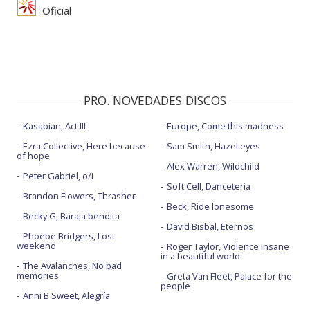
Oficial
PRO. NOVEDADES DISCOS
Kasabian, Act III
Europe, Come this madness
Ezra Collective, Here because
Sam Smith, Hazel eyes
of hope
Alex Warren, Wildchild
Peter Gabriel, o/i
Soft Cell, Danceteria
Brandon Flowers, Thrasher
Beck, Ride lonesome
Becky G, Baraja bendita
David Bisbal, Eternos
Phoebe Bridgers, Lost
weekend
Roger Taylor, Violence insane
in a beautiful world
The Avalanches, No bad
memories
Greta Van Fleet, Palace for the
people
Anni B Sweet, Alegría