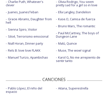
Charlie Puth, Whatever's
Olivia Rodrigo, You seem
clever
pretty sad for a girl so in love
Juanes, JuanesTeban
Ella Langley, Dandelion
Gracie Abrams, Daughter from
Kase.O, Camisa de fuerza
hell
Bruno Mars, The romantic
Sienna Spiro, Visitor
Paul McCartney, The boys of
Siloé, Terrorismo emocional
Dungeon Lane
Niall Horan, Dinner party
Malú, Quince
Rels B: love love FLAKK
Muse, The wow! signal
Manuel Turizo, Apambichao
Karol G, No me arrepiento de
sentir tanto
CANCIONES
Pablo López, El niño del
Aitana, Superestrella
espacio