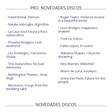
PRO. NOVEDADES DISCOS
David Bisbal, Eternos
Roger Taylor, Violence insane
in a beautiful world
Natalie Imbruglia, Algorithm
Leon Bridges, Happiness
anytime
La Casa Azul, Fauna y flora
subacuática
Tove Lo, Estrus
Phoebe Bridgers, Lost
weekend
Pablo López, El cuatro
Los Enemigos, Canciones
Alabama Shakes, I must be
chulas
dreaming
The Avalanches, No bad
Alex Warren, Wildchild
memories
Álvaro de Luna, Azulejos
Nothing but Thieves, Stray
dogs
Greta Van Fleet, Palace for the
people
Blossoms, Songs from the
wedding cake
NOVEDADES DISCOS