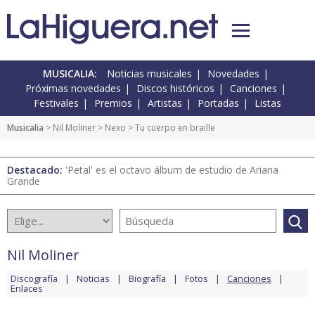
MUSICALIA:
Noticias musicales
Novedades
Próximas novedades
Discos históricos
Canciones
Festivales
Premios
Artistas
Portadas
Listas
Musicalia
>
Nil Moliner
>
Nexo
> Tu cuerpo en braille
Destacado:
'Petal' es el octavo álbum de estudio de Ariana
Grande
Nil Moliner
Discografía
Noticias
Biografía
Fotos
Canciones
Enlaces