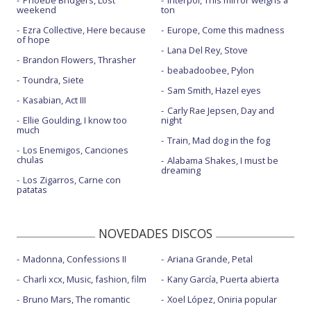
weekend
ton
Ezra Collective, Here because
Europe, Come this madness
of hope
Lana Del Rey, Stove
Brandon Flowers, Thrasher
beabadoobee, Pylon
Toundra, Siete
Sam Smith, Hazel eyes
Kasabian, Act III
Carly Rae Jepsen, Day and
Ellie Goulding, I know too
night
much
Train, Mad dog in the fog
Los Enemigos, Canciones
chulas
Alabama Shakes, I must be
dreaming
Los Zigarros, Carne con
patatas
NOVEDADES DISCOS
Madonna, Confessions II
Ariana Grande, Petal
Charli xcx, Music, fashion, film
Kany García, Puerta abierta
Bruno Mars, The romantic
Xoel López, Oniria popular