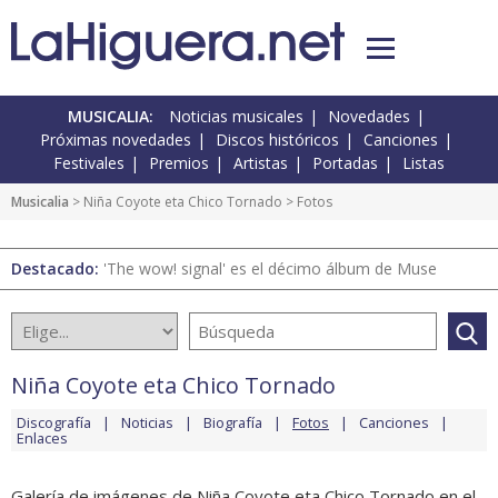
MUSICALIA:
Noticias musicales
Novedades
Próximas novedades
Discos históricos
Canciones
Festivales
Premios
Artistas
Portadas
Listas
Musicalia
>
Niña Coyote eta Chico Tornado
> Fotos
Destacado:
'The wow! signal' es el décimo álbum de Muse
Niña Coyote eta Chico Tornado
Discografía
Noticias
Biografía
Fotos
Canciones
Enlaces
Galería de imágenes de Niña Coyote eta Chico Tornado en el