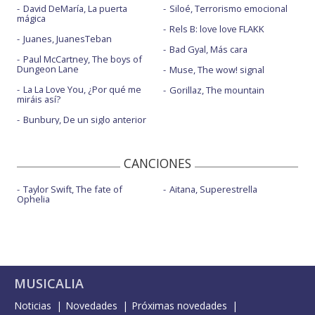
David DeMaría, La puerta
Siloé, Terrorismo emocional
mágica
Rels B: love love FLAKK
Juanes, JuanesTeban
Bad Gyal, Más cara
Paul McCartney, The boys of
Dungeon Lane
Muse, The wow! signal
La La Love You, ¿Por qué me
Gorillaz, The mountain
miráis así?
Bunbury, De un siglo anterior
CANCIONES
Taylor Swift, The fate of
Aitana, Superestrella
Ophelia
MUSICALIA
Noticias
Novedades
Próximas novedades