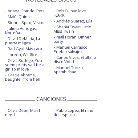
Ariana Grande, Petal
Rels B: love love
FLAKK
Malú, Quince
Andrés Suárez, Lúa
Sienna Spiro, Visitor
Shania Twain, Little
Julieta Venegas,
Miss Twain
Norteña
Niall Horan, Dinner
David DeMaría, La
party
puerta mágica
Manuel Carrasco,
Bad Gyal, Más cara
Pueblo salvaje I
Loreen, Wildfire
Carlos Vives, El último
Olivia Rodrigo, You
disco Vol. 1
seem pretty sad for a
Manuel Turizo,
girl so in love
Apambichao
Gracie Abrams,
Daughter from hell
CANCIONES
Olivia Dean, Man I
Pablo López, El niño
need
del espacio