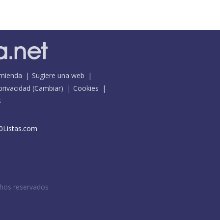
mienda
Sugiere una web
 privacidad
(
Cambiar
)
Cookies
S
0Listas.com
chos reservados