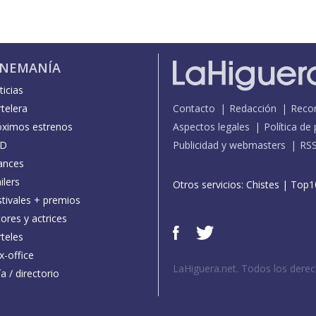
INEMANÍA
icias
telera
Contacto
Redacción
Reco
óximos estrenos
Aspectos legales
Política de
D
Publicidad y webmasters
RS
ances
ilers
Otros servicios:
Chistes
|
Top1
stivales + premios
ores y actrices
teles
x-office
LaHiguera.net. Todos los dere
a / directorio