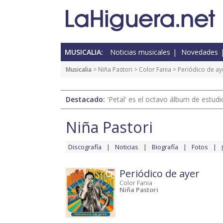
MUSICALIA:
Noticias musicales
Novedades
Musicalia
>
Niña Pastori
>
Color Fania
> Periódico de ay
Destacado:
'Petal' es el octavo álbum de estud
Niña Pastori
Discografía
Noticias
Biografía
Fotos
Periódico de ayer
Color Fania
Niña Pastori