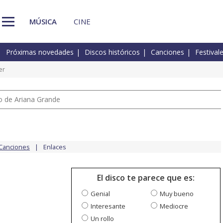
MÚSICA
CINE
Próximas novedades
Discos históricos
Canciones
Festival
er
io de Ariana Grande
Canciones
Enlaces
El disco te parece que es:
Genial
Muy bueno
Interesante
Mediocre
Un rollo