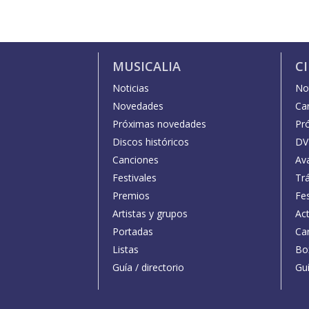
MUSICALIA
C
Noticias
Not
Novedades
Car
Próximas novedades
Pr
Discos históricos
DV
Canciones
Av
Festivales
Trá
Premios
Fe
Artistas y grupos
Act
Portadas
Car
Listas
Bo
Guía / directorio
Guí