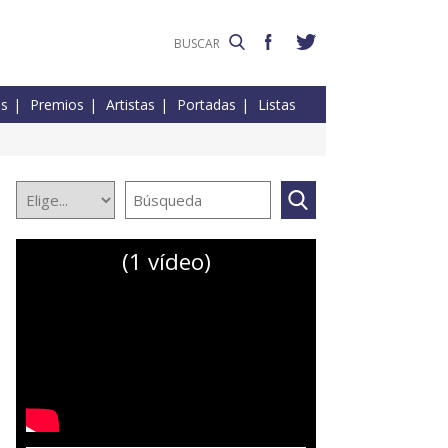
es
Premios
Artistas
Portadas
Listas
(1 vídeo)