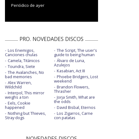
Periódico de ayer
PRO. NOVEDADES DISCOS
Los Enemigos,
The Script, The user's
Canciones chulas
guide to being human
Camela, Titánicos
Álvaro de Luna,
Azulejos
Toundra, Siete
Kasabian, Act III
The Avalanches, No
bad memories
Phoebe Bridgers, Lost
weekend
Alex Warren,
Wildchild
Brandon Flowers,
Thrasher
Interpol, This mirror
weighs a ton
Jorja Smith, What are
the odds
Eels, Cookie
happened
David Bisbal, Eternos
Nothing but Thieves,
Los Zigarros, Carne
Stray dogs
con patatas
NOVEDADES DISCOS