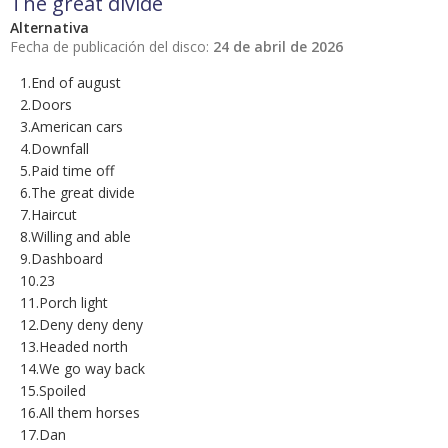
The great divide
Alternativa
Fecha de publicación del disco:
24 de abril de 2026
1.End of august
2.Doors
3.American cars
4.Downfall
5.Paid time off
6.The great divide
7.Haircut
8.Willing and able
9.Dashboard
10.23
11.Porch light
12.Deny deny deny
13.Headed north
14.We go way back
15.Spoiled
16.All them horses
17.Dan