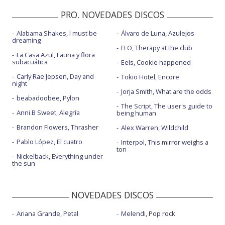
PRO. NOVEDADES DISCOS
Alabama Shakes, I must be
Álvaro de Luna, Azulejos
dreaming
FLO, Therapy at the club
La Casa Azul, Fauna y flora
subacuática
Eels, Cookie happened
Carly Rae Jepsen, Day and
Tokio Hotel, Encore
night
Jorja Smith, What are the odds
beabadoobee, Pylon
The Script, The user's guide to
Anni B Sweet, Alegría
being human
Brandon Flowers, Thrasher
Alex Warren, Wildchild
Pablo López, El cuatro
Interpol, This mirror weighs a
ton
Nickelback, Everything under
the sun
NOVEDADES DISCOS
Ariana Grande, Petal
Melendi, Pop rock