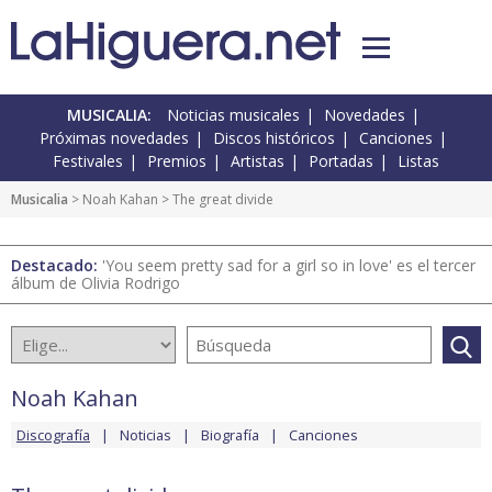
MUSICALIA:
Noticias musicales
Novedades
Próximas novedades
Discos históricos
Canciones
Festivales
Premios
Artistas
Portadas
Listas
Musicalia
>
Noah Kahan
> The great divide
Destacado:
'You seem pretty sad for a girl so in love' es el tercer
álbum de Olivia Rodrigo
Noah Kahan
Discografía
Noticias
Biografía
Canciones