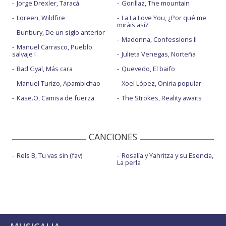
Jorge Drexler, Taracá
Gorillaz, The mountain
Loreen, Wildfire
La La Love You, ¿Por qué me
miráis así?
Bunbury, De un siglo anterior
Madonna, Confessions II
Manuel Carrasco, Pueblo
salvaje I
Julieta Venegas, Norteña
Bad Gyal, Más cara
Quevedo, El baifo
Manuel Turizo, Apambichao
Xoel López, Oniria popular
Kase.O, Camisa de fuerza
The Strokes, Reality awaits
CANCIONES
Rels B, Tu vas sin (fav)
Rosalía y Yahritza y su Esencia,
La perla