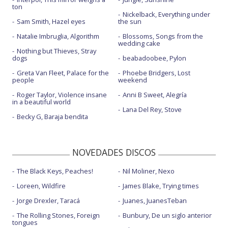
ton
Nickelback, Everything under
Sam Smith, Hazel eyes
the sun
Natalie Imbruglia, Algorithm
Blossoms, Songs from the
wedding cake
Nothing but Thieves, Stray
dogs
beabadoobee, Pylon
Greta Van Fleet, Palace for the
Phoebe Bridgers, Lost
people
weekend
Roger Taylor, Violence insane
Anni B Sweet, Alegría
in a beautiful world
Lana Del Rey, Stove
Becky G, Baraja bendita
NOVEDADES DISCOS
The Black Keys, Peaches!
Nil Moliner, Nexo
Loreen, Wildfire
James Blake, Trying times
Jorge Drexler, Taracá
Juanes, JuanesTeban
The Rolling Stones, Foreign
Bunbury, De un siglo anterior
tongues