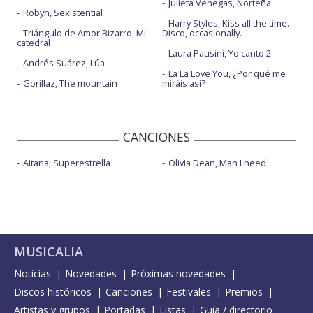
Julieta Venegas, Norteña
Robyn, Sexistential
Harry Styles, Kiss all the time.
Triángulo de Amor Bizarro, Mi
Disco, occasionally.
catedral
Laura Pausini, Yo canto 2
Andrés Suárez, Lúa
La La Love You, ¿Por qué me
Gorillaz, The mountain
miráis así?
CANCIONES
Aitana, Superestrella
Olivia Dean, Man I need
MUSICALIA
Noticias
Novedades
Próximas novedades
Discos históricos
Canciones
Festivales
Premios
Artistas y grupos
Portadas
Listas
Guía / directorio