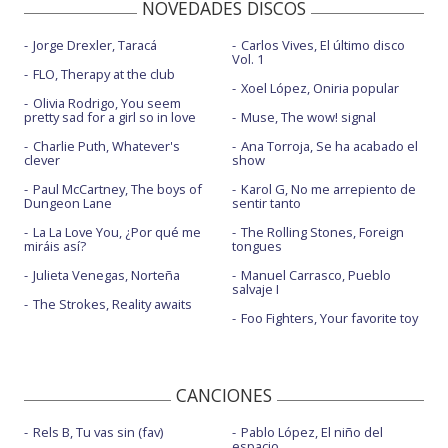
NOVEDADES DISCOS
Jorge Drexler, Taracá
Carlos Vives, El último disco
Vol. 1
FLO, Therapy at the club
Xoel López, Oniria popular
Olivia Rodrigo, You seem
pretty sad for a girl so in love
Muse, The wow! signal
Charlie Puth, Whatever's
Ana Torroja, Se ha acabado el
clever
show
Paul McCartney, The boys of
Karol G, No me arrepiento de
Dungeon Lane
sentir tanto
La La Love You, ¿Por qué me
The Rolling Stones, Foreign
miráis así?
tongues
Julieta Venegas, Norteña
Manuel Carrasco, Pueblo
salvaje I
The Strokes, Reality awaits
Foo Fighters, Your favorite toy
CANCIONES
Rels B, Tu vas sin (fav)
Pablo López, El niño del
espacio