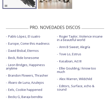
PRO. NOVEDADES DISCOS
Pablo López, El cuatro
Roger Taylor, Violence insane
in a beautiful world
Europe, Come this madness
Anni B Sweet, Alegría
David Bisbal, Eternos
Tove Lo, Estrus
Beck, Ride lonesome
Kasabian, Act III
Leon Bridges, Happiness
anytime
Ellie Goulding, I know too
much
Brandon Flowers, Thrasher
Alex Warren, Wildchild
Álvaro de Luna, Azulejos
Editors, Surface, echo &
sound
Eels, Cookie happened
Becky G, Baraja bendita