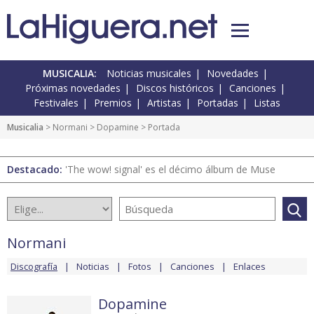
MUSICALIA:
Noticias musicales
Novedades
Próximas novedades
Discos históricos
Canciones
Festivales
Premios
Artistas
Portadas
Listas
Musicalia
>
Normani
>
Dopamine
> Portada
Destacado:
'The wow! signal' es el décimo álbum de Muse
Normani
Discografía
Noticias
Fotos
Canciones
Enlaces
Dopamine