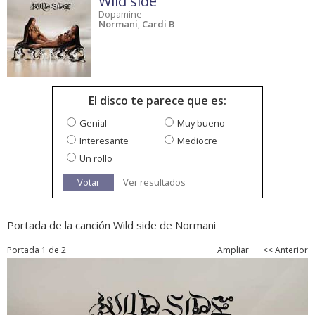
Wild side
Dopamine
Normani
,
Cardi B
El disco te parece que es:
Genial
Muy bueno
Interesante
Mediocre
Un rollo
Votar
Ver resultados
Portada de la canción Wild side de Normani
Portada 1 de 2
Ampliar
<< Anterior