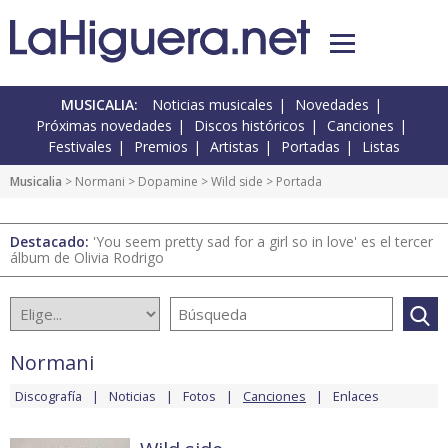
MUSICALIA:
Noticias musicales
Novedades
Próximas novedades
Discos históricos
Canciones
Festivales
Premios
Artistas
Portadas
Listas
Musicalia
>
Normani
>
Dopamine
>
Wild side
> Portada
Destacado:
'You seem pretty sad for a girl so in love' es el tercer
álbum de Olivia Rodrigo
Normani
Discografía
Noticias
Fotos
Canciones
Enlaces