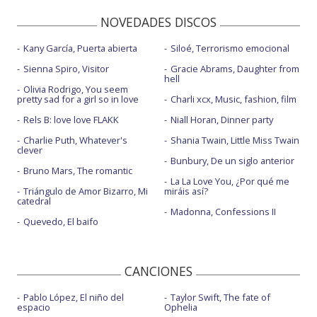
NOVEDADES DISCOS
Kany García, Puerta abierta
Siloé, Terrorismo emocional
Sienna Spiro, Visitor
Gracie Abrams, Daughter from
hell
Olivia Rodrigo, You seem
pretty sad for a girl so in love
Charli xcx, Music, fashion, film
Rels B: love love FLAKK
Niall Horan, Dinner party
Charlie Puth, Whatever's
Shania Twain, Little Miss Twain
clever
Bunbury, De un siglo anterior
Bruno Mars, The romantic
La La Love You, ¿Por qué me
Triángulo de Amor Bizarro, Mi
miráis así?
catedral
Madonna, Confessions II
Quevedo, El baifo
CANCIONES
Pablo López, El niño del
Taylor Swift, The fate of
espacio
Ophelia