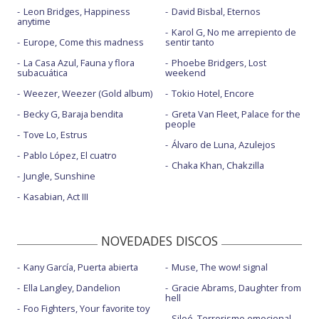
Leon Bridges, Happiness
David Bisbal, Eternos
anytime
Karol G, No me arrepiento de
Europe, Come this madness
sentir tanto
La Casa Azul, Fauna y flora
Phoebe Bridgers, Lost
subacuática
weekend
Weezer, Weezer (Gold album)
Tokio Hotel, Encore
Becky G, Baraja bendita
Greta Van Fleet, Palace for the
people
Tove Lo, Estrus
Álvaro de Luna, Azulejos
Pablo López, El cuatro
Chaka Khan, Chakzilla
Jungle, Sunshine
Kasabian, Act III
NOVEDADES DISCOS
Kany García, Puerta abierta
Muse, The wow! signal
Ella Langley, Dandelion
Gracie Abrams, Daughter from
hell
Foo Fighters, Your favorite toy
Siloé, Terrorismo emocional