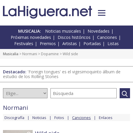
MUSICALIA:
Noticias musicales
Novedades
Próximas novedades
Discos históricos
Canciones
Festivales
Premios
Artistas
Portadas
Listas
Musicalia
>
Normani
>
Dopamine
> Wild side
Destacado:
'Foreign tongues' es el vigesimoquinto álbum de
estudio de los Rolling Stones
Normani
Discografía
Noticias
Fotos
Canciones
Enlaces