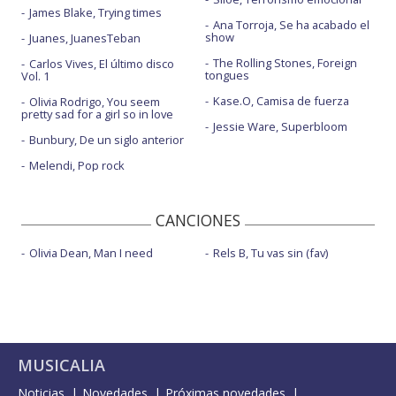
James Blake, Trying times
Ana Torroja, Se ha acabado el
show
Juanes, JuanesTeban
The Rolling Stones, Foreign
Carlos Vives, El último disco
tongues
Vol. 1
Kase.O, Camisa de fuerza
Olivia Rodrigo, You seem
pretty sad for a girl so in love
Jessie Ware, Superbloom
Bunbury, De un siglo anterior
Melendi, Pop rock
CANCIONES
Olivia Dean, Man I need
Rels B, Tu vas sin (fav)
MUSICALIA
Noticias
Novedades
Próximas novedades