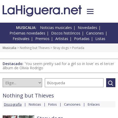
MUSICALIA:
Noticias musicales
Novedades
Próximas novedades
Discos históricos
Canciones
Festivales
Premios
Artistas
Portadas
Listas
Musicalia
>
Nothing but Thieves
>
Stray dogs
> Portada
Destacado:
'You seem pretty sad for a girl so in love' es el tercer
álbum de Olivia Rodrigo
Nothing but Thieves
Discografía
Noticias
Fotos
Canciones
Enlaces