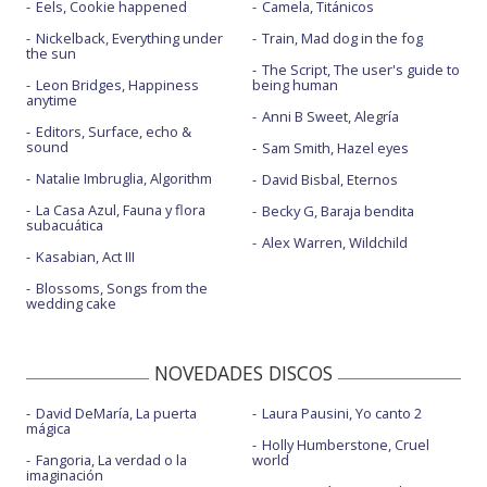
Eels, Cookie happened
Camela, Titánicos
Nickelback, Everything under
Train, Mad dog in the fog
the sun
The Script, The user's guide to
Leon Bridges, Happiness
being human
anytime
Anni B Sweet, Alegría
Editors, Surface, echo &
sound
Sam Smith, Hazel eyes
Natalie Imbruglia, Algorithm
David Bisbal, Eternos
La Casa Azul, Fauna y flora
Becky G, Baraja bendita
subacuática
Alex Warren, Wildchild
Kasabian, Act III
Blossoms, Songs from the
wedding cake
NOVEDADES DISCOS
David DeMaría, La puerta
Laura Pausini, Yo canto 2
mágica
Holly Humberstone, Cruel
Fangoria, La verdad o la
world
imaginación