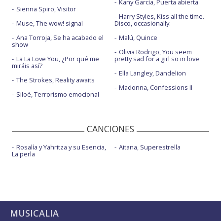
Kany García, Puerta abierta
Sienna Spiro, Visitor
Harry Styles, Kiss all the time.
Muse, The wow! signal
Disco, occasionally.
Ana Torroja, Se ha acabado el
Malú, Quince
show
Olivia Rodrigo, You seem
La La Love You, ¿Por qué me
pretty sad for a girl so in love
miráis así?
Ella Langley, Dandelion
The Strokes, Reality awaits
Madonna, Confessions II
Siloé, Terrorismo emocional
CANCIONES
Rosalía y Yahritza y su Esencia,
Aitana, Superestrella
La perla
MUSICALIA