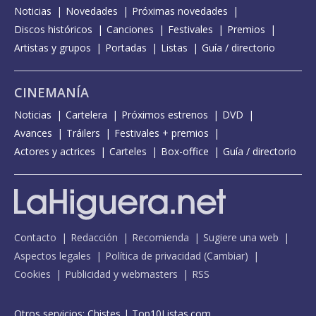
Noticias
Novedades
Próximas novedades
Discos históricos
Canciones
Festivales
Premios
Artistas y grupos
Portadas
Listas
Guía / directorio
CINEMANÍA
Noticias
Cartelera
Próximos estrenos
DVD
Avances
Tráilers
Festivales + premios
Actores y actrices
Carteles
Box-office
Guía / directorio
Contacto
Redacción
Recomienda
Sugiere una web
Aspectos legales
Política de privacidad
(
Cambiar
)
Cookies
Publicidad y webmasters
RSS
Otros servicios:
Chistes
|
Top10Listas.com