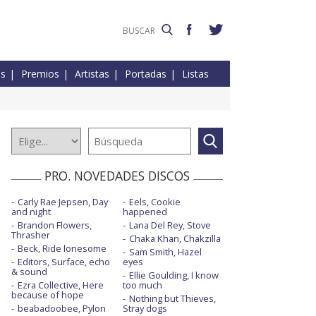
es
Premios
Artistas
Portadas
Listas
PRO. NOVEDADES DISCOS
Carly Rae Jepsen, Day
Eels, Cookie
and night
happened
Brandon Flowers,
Lana Del Rey, Stove
Thrasher
Chaka Khan, Chakzilla
Beck, Ride lonesome
Sam Smith, Hazel
Editors, Surface, echo
eyes
& sound
Ellie Goulding, I know
Ezra Collective, Here
too much
because of hope
Nothing but Thieves,
beabadoobee, Pylon
Stray dogs