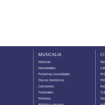
MUSICALIA
C
Noticias
Not
Novedades
Car
Próximas novedades
Pr
Discos históricos
DV
Canciones
Av
Festivales
Trá
Premios
Fe
Artistas y grupos
Act