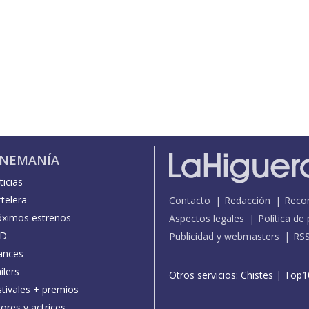
INEMANÍA
icias
telera
Contacto
Redacción
Reco
óximos estrenos
Aspectos legales
Política de
D
Publicidad y webmasters
RS
ances
ilers
Otros servicios:
Chistes
|
Top1
stivales + premios
ores y actrices