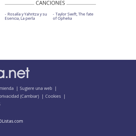
CANCIONES
Rosalía y Yahritza y su
Taylor Swift, The fate
Esencia, La perla
of Ophelia
mienda
Sugiere una web
 privacidad
(
Cambiar
)
Cookies
S
0Listas.com