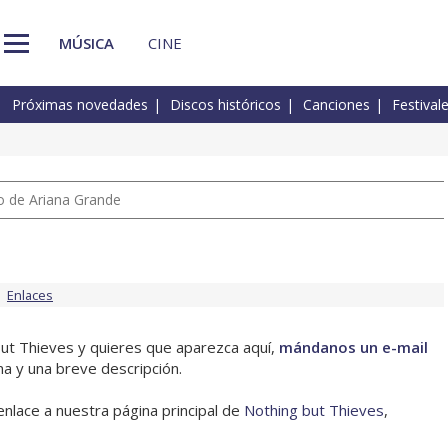
MÚSICA
CINE
Próximas novedades
Discos históricos
Canciones
Festival
io de Ariana Grande
Enlaces
but Thieves y quieres que aparezca aquí,
mándanos un e-mail
na y una breve descripción.
enlace a nuestra página principal de
Nothing but Thieves
,