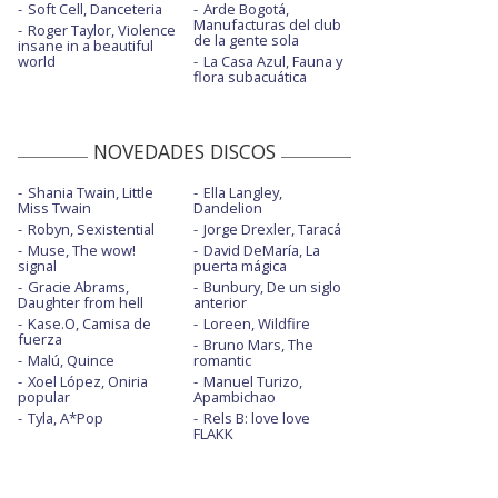
Soft Cell, Danceteria
Arde Bogotá,
Manufacturas del club
Roger Taylor, Violence
de la gente sola
insane in a beautiful
world
La Casa Azul, Fauna y
flora subacuática
NOVEDADES DISCOS
Shania Twain, Little
Ella Langley,
Miss Twain
Dandelion
Robyn, Sexistential
Jorge Drexler, Taracá
Muse, The wow!
David DeMaría, La
signal
puerta mágica
Gracie Abrams,
Bunbury, De un siglo
Daughter from hell
anterior
Kase.O, Camisa de
Loreen, Wildfire
fuerza
Bruno Mars, The
Malú, Quince
romantic
Xoel López, Oniria
Manuel Turizo,
popular
Apambichao
Tyla, A*Pop
Rels B: love love
FLAKK