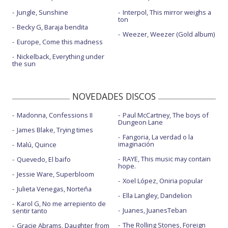
Jungle, Sunshine
Interpol, This mirror weighs a
ton
Becky G, Baraja bendita
Weezer, Weezer (Gold album)
Europe, Come this madness
Nickelback, Everything under
the sun
NOVEDADES DISCOS
Madonna, Confessions II
Paul McCartney, The boys of
Dungeon Lane
James Blake, Trying times
Fangoria, La verdad o la
imaginación
Malú, Quince
RAYE, This music may contain
Quevedo, El baifo
hope.
Jessie Ware, Superbloom
Xoel López, Oniria popular
Julieta Venegas, Norteña
Ella Langley, Dandelion
Karol G, No me arrepiento de
Juanes, JuanesTeban
sentir tanto
The Rolling Stones, Foreign
Gracie Abrams, Daughter from