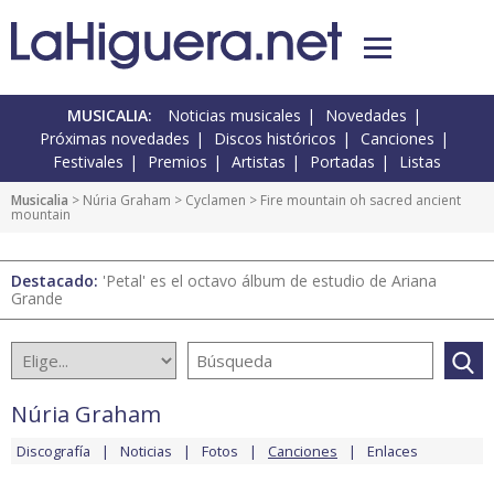
MUSICALIA:
Noticias musicales
Novedades
Próximas novedades
Discos históricos
Canciones
Festivales
Premios
Artistas
Portadas
Listas
Musicalia
>
Núria Graham
>
Cyclamen
> Fire mountain oh sacred ancient
mountain
Destacado:
'Petal' es el octavo álbum de estudio de Ariana
Grande
Núria Graham
Discografía
Noticias
Fotos
Canciones
Enlaces