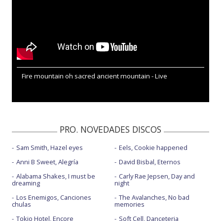
Fire mountain oh sacred ancient mountain - Live
PRO. NOVEDADES DISCOS
Sam Smith, Hazel eyes
Eels, Cookie happened
Anni B Sweet, Alegría
David Bisbal, Eternos
Alabama Shakes, I must be
Carly Rae Jepsen, Day and
dreaming
night
Los Enemigos, Canciones
The Avalanches, No bad
chulas
memories
Tokio Hotel, Encore
Soft Cell, Danceteria