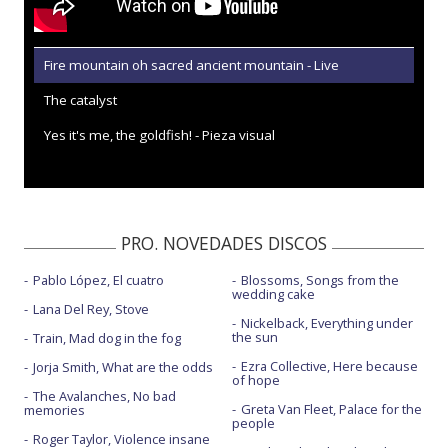
Fire mountain oh sacred ancient mountain - Live
The catalyst
Yes it's me, the goldfish! - Pieza visual
PRO. NOVEDADES DISCOS
Pablo López, El cuatro
Blossoms, Songs from the
wedding cake
Lana Del Rey, Stove
Nickelback, Everything under
the sun
Train, Mad dog in the fog
Ezra Collective, Here because
Jorja Smith, What are the odds
of hope
The Avalanches, No bad
Greta Van Fleet, Palace for the
memories
people
Roger Taylor, Violence insane