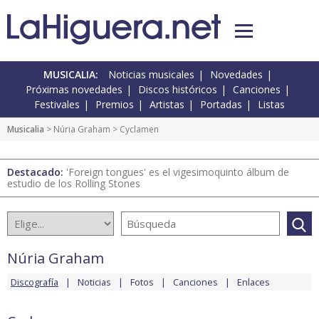
MUSICALIA:
Noticias musicales
Novedades
Próximas novedades
Discos históricos
Canciones
Festivales
Premios
Artistas
Portadas
Listas
Musicalia
>
Núria Graham
> Cyclamen
Destacado:
'Foreign tongues' es el vigesimoquinto álbum de
estudio de los Rolling Stones
Núria Graham
Discografía
Noticias
Fotos
Canciones
Enlaces