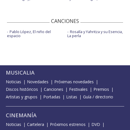
CANCIONES
Pablo López, El niño del
Rosalía y Yahritza y su Esencia,
espacio
La perla
MUSICALIA
Noticias
Novedades
Próximas novedades
Discos históricos
Canciones
Festivales
Premios
Artistas y grupos
Portadas
Listas
Guía / directorio
CINEMANÍA
Noticias
Cartelera
Próximos estrenos
DVD