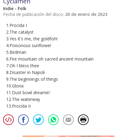
Cyclamen
Indie - Folk
Fecha de publicación del disco:
20 de enero de 2023
1.Procida I
2.The catalyst
3.Yes it's me, the goldfish!
4.Poisonous sunflower
5.Birdman
6.Fire mountain oh sacred ancient mountain
7.Oh I bless thee
8.Disaster in Napoli
9.The beginnings of things
10.Gloria
11.Dust bowl dreamin'
12.The waterway
13.Procida II