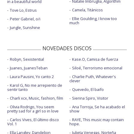
Natalie Imbruglia, Algorithm
in a beautiful world
Camela, Titánicos
Tove Lo, Estrus
Ellie Goulding, I know too
Peter Gabriel, o/i
much
Jungle, Sunshine
NOVEDADES DISCOS
Robyn, Sexistential
Kase.O, Camisa de fuerza
Juanes, JuanesTeban
Siloé, Terrorismo emocional
Laura Pausini, Yo canto 2
Charlie Puth, Whatever's
clever
Karol G, No me arrepiento de
sentir tanto
Quevedo, El baifo
Charli xcx, Music, fashion, film
Sienna Spiro, Visitor
Olivia Rodrigo, You seem
Ana Torroja, Se ha acabado el
pretty sad for a girl so in love
show
Carlos Vives, El último disco
RAYE, This music may contain
Vol. 1
hope.
Ella Langley, Dandelion
Julieta Venegas, Norteña