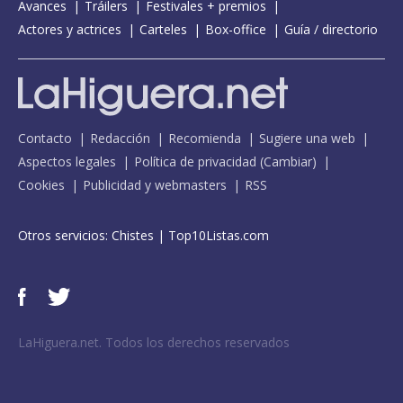
Avances
Tráilers
Festivales + premios
Actores y actrices
Carteles
Box-office
Guía / directorio
Contacto
Redacción
Recomienda
Sugiere una web
Aspectos legales
Política de privacidad
(
Cambiar
)
Cookies
Publicidad y webmasters
RSS
Otros servicios:
Chistes
|
Top10Listas.com
LaHiguera.net. Todos los derechos reservados