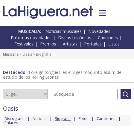
MUSICALIA:
Noticias musicales
Novedades
Próximas novedades
Discos históricos
Canciones
Festivales
Premios
Artistas
Portadas
Listas
Musicalia
>
Oasis
> Biografía
Destacado:
'Foreign tongues' es el vigesimoquinto álbum de
estudio de los Rolling Stones
Oasis
Discografía
Noticias
Biografía
Fotos
Canciones
Enlaces