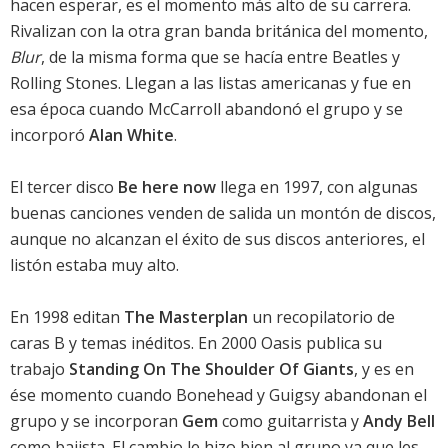
hacen esperar, es el momento más alto de su carrera.
Rivalizan con la otra gran banda británica del momento,
Blur
, de la misma forma que se hacía entre Beatles y
Rolling Stones. Llegan a las listas americanas y fue en
esa época cuando McCarroll abandonó el grupo y se
incorporó
Alan White
.
El tercer disco
Be here now
llega en 1997, con algunas
buenas canciones venden de salida un montón de discos,
aunque no alcanzan el éxito de sus discos anteriores, el
listón estaba muy alto.
En 1998 editan
The Masterplan
un recopilatorio de
caras B y temas inéditos. En 2000 Oasis publica su
trabajo
Standing On The Shoulder Of Giants
, y es en
ése momento cuando Bonehead y Guigsy abandonan el
grupo y se incorporan
Gem
como guitarrista y
Andy Bell
como bajista. El cambio le hizo bien al grupo ya que les