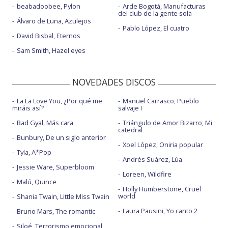
beabadoobee, Pylon
Arde Bogotá, Manufacturas
del club de la gente sola
Álvaro de Luna, Azulejos
Pablo López, El cuatro
David Bisbal, Eternos
Sam Smith, Hazel eyes
NOVEDADES DISCOS
La La Love You, ¿Por qué me
Manuel Carrasco, Pueblo
miráis así?
salvaje I
Bad Gyal, Más cara
Triángulo de Amor Bizarro, Mi
catedral
Bunbury, De un siglo anterior
Xoel López, Oniria popular
Tyla, A*Pop
Andrés Suárez, Lúa
Jessie Ware, Superbloom
Loreen, Wildfire
Malú, Quince
Holly Humberstone, Cruel
world
Shania Twain, Little Miss Twain
Laura Pausini, Yo canto 2
Bruno Mars, The romantic
Siloé, Terrorismo emocional