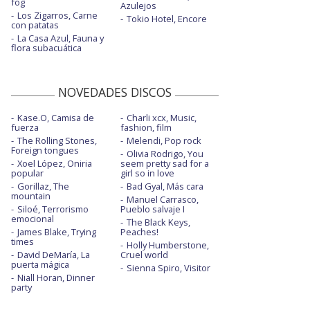
fog
Azulejos
Los Zigarros, Carne
Tokio Hotel, Encore
con patatas
La Casa Azul, Fauna y
flora subacuática
NOVEDADES DISCOS
Kase.O, Camisa de
Charli xcx, Music,
fuerza
fashion, film
The Rolling Stones,
Melendi, Pop rock
Foreign tongues
Olivia Rodrigo, You
Xoel López, Oniria
seem pretty sad for a
popular
girl so in love
Gorillaz, The
Bad Gyal, Más cara
mountain
Manuel Carrasco,
Siloé, Terrorismo
Pueblo salvaje I
emocional
The Black Keys,
James Blake, Trying
Peaches!
times
Holly Humberstone,
David DeMaría, La
Cruel world
puerta mágica
Sienna Spiro, Visitor
Niall Horan, Dinner
party