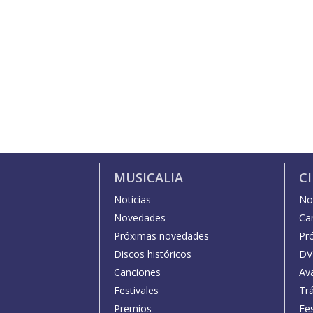
MUSICALIA
C
Noticias
Not
Novedades
Car
Próximas novedades
Pr
Discos históricos
DV
Canciones
Av
Festivales
Trá
Premios
Fe