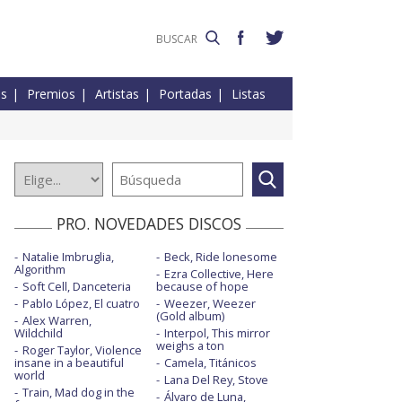
es
Premios
Artistas
Portadas
Listas
PRO. NOVEDADES DISCOS
Natalie Imbruglia,
Beck, Ride lonesome
Algorithm
Ezra Collective, Here
Soft Cell, Danceteria
because of hope
Pablo López, El cuatro
Weezer, Weezer
(Gold album)
Alex Warren,
Wildchild
Interpol, This mirror
weighs a ton
Roger Taylor, Violence
insane in a beautiful
Camela, Titánicos
world
Lana Del Rey, Stove
Train, Mad dog in the
Álvaro de Luna,