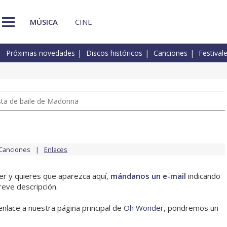
MÚSICA
CINE
Próximas novedades
Discos históricos
Canciones
Festival
pista de baile de Madonna
Canciones
Enlaces
er y quieres que aparezca aquí,
mándanos un e-mail
indicando
reve descripción.
enlace a nuestra página principal de
Oh Wonder
, pondremos un