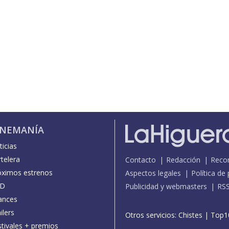
INEMANÍA
icias
telera
Contacto
Redacción
Reco
óximos estrenos
Aspectos legales
Política de
D
Publicidad y webmasters
RS
ances
ilers
Otros servicios:
Chistes
|
Top1
stivales + premios