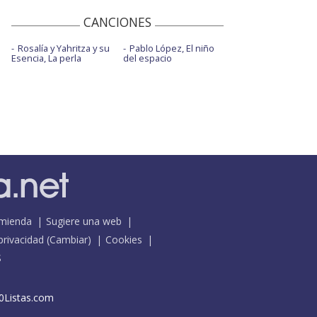
CANCIONES
Rosalía y Yahritza y su
Pablo López, El niño
Esencia, La perla
del espacio
mienda
Sugiere una web
 privacidad
(
Cambiar
)
Cookies
S
0Listas.com