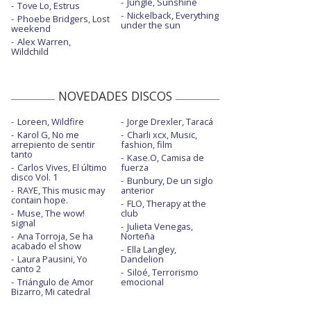
Jungle, Sunshine
Tove Lo, Estrus
Nickelback, Everything
Phoebe Bridgers, Lost
under the sun
weekend
Alex Warren,
Wildchild
NOVEDADES DISCOS
Loreen, Wildfire
Jorge Drexler, Taracá
Karol G, No me
Charli xcx, Music,
arrepiento de sentir
fashion, film
tanto
Kase.O, Camisa de
Carlos Vives, El último
fuerza
disco Vol. 1
Bunbury, De un siglo
RAYE, This music may
anterior
contain hope.
FLO, Therapy at the
Muse, The wow!
club
signal
Julieta Venegas,
Ana Torroja, Se ha
Norteña
acabado el show
Ella Langley,
Laura Pausini, Yo
Dandelion
canto 2
Siloé, Terrorismo
Triángulo de Amor
emocional
Bizarro, Mi catedral