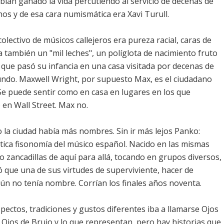
ían ganado la vida percutiendo al servicio de decenas de
os y de esa cara numismática era Xavi Turull.
lectivo de músicos callejeros era pureza racial, caras de
a también un "mil leches", un políglota de nacimiento fruto
que pasó su infancia en una casa visitada por decenas de
mundo. Maxwell Wright, por supuesto Max, es el ciudadano
Se puede sentir como en casa en lugares en los que
 en Wall Street. Max no.
la ciudad había más nombres. Sin ir más lejos Panko:
tica fisonomía del músico español. Nacido en las mismas
 zancadillas de aquí para allá, tocando en grupos diversos,
 que una de sus virtudes de superviviente, hacer de
ún no tenía nombre. Corrían los finales años noventa.
pectos, tradiciones y gustos diferentes iba a llamarse Ojos
Ojos de Brujo y lo que representan, pero hay historias que