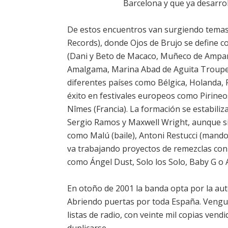
Barcelona y que ya desarro
De estos encuentros van surgiendo temas 
Records), donde Ojos de Brujo se define 
(Dani y Beto de Macaco, Muñeco de Ampara
Amalgama, Marina Abad de Aguita Troupe, 
diferentes países como Bélgica, Holanda, F
éxito en festivales europeos como Pirineo
Nîmes (Francia). La formación se estabili
Sergio Ramos y Maxwell Wright, aunque s
como Malú (baile), Antoni Restucci (mandoli
va trabajando proyectos de remezclas con d
como Ángel Dust, Solo los Solo, Baby G o A
En otoño de 2001 la banda opta por la aut
Abriendo puertas por toda España. Vengu
listas de radio, con veinte mil copias vend