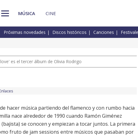
MÚSICA
CINE
Próximas novedades
Discos históricos
Canciones
Festival
 love' es el tercer álbum de Olivia Rodrigo
Enlaces
 de hacer música partiendo del flamenco y con rumbo hacia
semilla nace alrededor de 1990 cuando Ramón Giménez
u (bajista) se conocen y empiezan a tocar juntos. La primera
omo fruto de jam sessions entre músicos que pasaban por