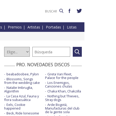
es
Premios
Artistas
Portadas
Listas
PRO. NOVEDADES DISCOS
beabadoobee, Pylon
Greta Van Fleet,
Palace for the people
Blossoms, Songs
from the wedding cake
Los Enemigos,
Canciones chulas
Natalie Imbruglia,
Algorithm
Chaka Khan, Chakzilla
La Casa Azul, Fauna y
Nothing but Thieves,
flora subacuática
Stray dogs
Eels, Cookie
Arde Bogotá,
happened
Manufacturas del club
de la gente sola
Beck, Ride lonesome