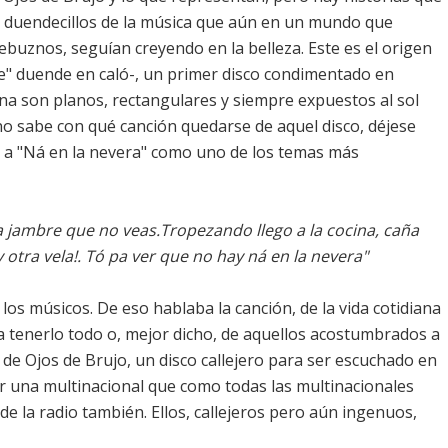
s duendecillos de la música que aún en un mundo que
ebuznos, seguían creyendo en la belleza. Este es el origen
e" duende en caló-, un primer disco condimentado en
ona son planos, rectangulares y siempre expuestos al sol
 no sabe con qué canción quedarse de aquel disco, déjese
ló a "Ná en la nevera" como uno de los temas más
 jambre que no veas.Tropezando llego a la cocina, caña
¡y otra vela!. Tó pa ver que no hay ná en la nevera"
s músicos. De eso hablaba la canción, de la vida cotidiana
 tenerlo todo o, mejor dicho, de aquellos acostumbrados a
o de Ojos de Brujo, un disco callejero para ser escuchado en
 por una multinacional que como todas las multinacionales
e la radio también. Ellos, callejeros pero aún ingenuos,