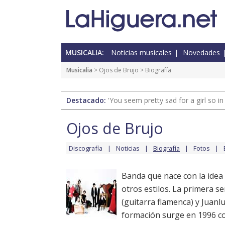
MUSICALIA:
Noticias musicales
Novedades
Musicalia
>
Ojos de Brujo
> Biografía
Destacado:
'You seem pretty sad for a girl so in
Ojos de Brujo
Discografía
Noticias
Biografía
Fotos
Banda que nace con la idea
otros estilos. La primera 
(guitarra flamenca) y Juanl
formación surge en 1996 c