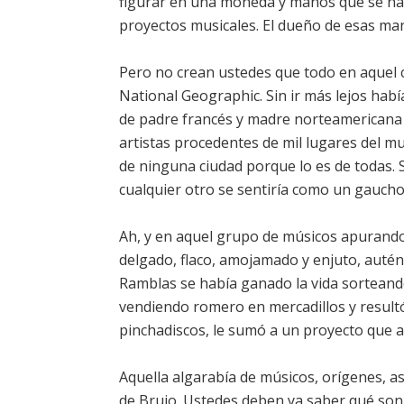
figurar en una moneda y manos que se hab
proyectos musicales. El dueño de esas man
Pero no crean ustedes que todo en aquel co
National Geographic. Sin ir más lejos habí
de padre francés y madre norteamericana 
artistas procedentes de mil lugares del 
de ninguna ciudad porque lo es de todas. 
cualquier otro se sentiría como un gaucho
Ah, y en aquel grupo de músicos apurando 
delgado, flaco, amojamado y enjuto, autén
Ramblas se había ganado la vida sorteando
vendiendo romero en mercadillos y resultó
pinchadiscos, le sumó a un proyecto que a
Aquella algarabía de músicos, orígenes, as
de Brujo. Ustedes deben ya saber qué son 