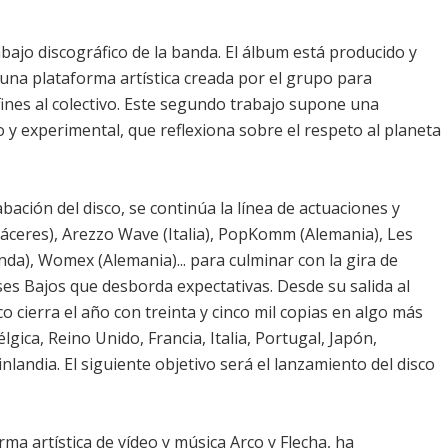
abajo discográfico de la banda. El álbum está producido y
, una plataforma artística creada por el grupo para
ines al colectivo. Este segundo trabajo supone una
 y experimental, que reflexiona sobre el respeto al planeta
ación del disco, se continúa la línea de actuaciones y
áceres), Arezzo Wave (Italia), PopKomm (Alemania), Les
anda), Womex (Alemania)... para culminar con la gira de
íses Bajos que desborda expectativas. Desde su salida al
 cierra el año con treinta y cinco mil copias en algo más
élgica, Reino Unido, Francia, Italia, Portugal, Japón,
landia. El siguiente objetivo será el lanzamiento del disco
rma artística de vídeo y música Arco y Flecha, ha