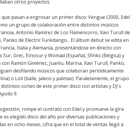
llaban otros proyectos.
que pasan a engrosar un primer disco: Vengue (2000, Edel
como un grupo de colaboración entre distintos músicos
noia, Antonio Ramírez de Los Flamencorro, Xavi Turull de
Panko de Electric Funkdango... El álbum debut se edita en
rancia, Italia y Alemania, presentándose en directo con
s Sur, Grec, Etnosur y Womad (España), Sfinks (Bélgica) y
za con Ramón Giménez, Juanlu, Marina, Xavi Turull, Panko,
iguen desfilando músicos que colaboran periódicamente
na) o Loli (baile, jaleos y palmas). Paralelamente, el grupo
istintos cortes de este primer disco con artistas y DJ's
pollo 9.
ogestión, rompe el contrato con Edel y promueve la gira
e es elegido disco del año por diversas publicaciones y
idas en ocho meses, cifra que en el total de ventas llegó a