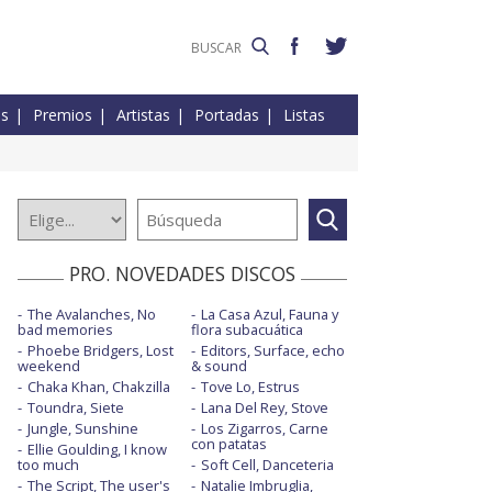
es
Premios
Artistas
Portadas
Listas
PRO. NOVEDADES DISCOS
The Avalanches, No
La Casa Azul, Fauna y
bad memories
flora subacuática
Phoebe Bridgers, Lost
Editors, Surface, echo
weekend
& sound
Chaka Khan, Chakzilla
Tove Lo, Estrus
Toundra, Siete
Lana Del Rey, Stove
Jungle, Sunshine
Los Zigarros, Carne
con patatas
Ellie Goulding, I know
too much
Soft Cell, Danceteria
The Script, The user's
Natalie Imbruglia,