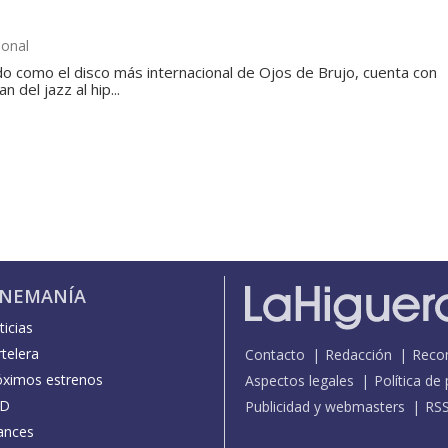
ional
do como el disco más internacional de Ojos de Brujo, cuenta con
 del jazz al hip...
INEMANÍA
icias
telera
Contacto
Redacción
Reco
óximos estrenos
Aspectos legales
Política de
D
Publicidad y webmasters
RS
ances