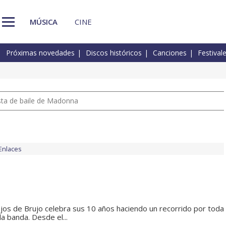
MÚSICA
CINE
Próximas novedades
Discos históricos
Canciones
Festival
pista de baile de Madonna
Enlaces
Ojos de Brujo celebra sus 10 años haciendo un recorrido por toda
la banda. Desde el...