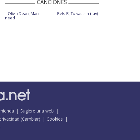
CANCIONES
Olivia Dean, Man I
Rels B, Tu vas sin (fav)
need
mienda
Sugiere una web
 privacidad
(
Cambiar
)
Cookies
S