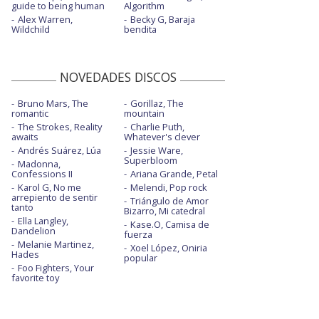
guide to being human
Algorithm
Alex Warren,
Becky G, Baraja
Wildchild
bendita
NOVEDADES DISCOS
Bruno Mars, The
Gorillaz, The
romantic
mountain
The Strokes, Reality
Charlie Puth,
awaits
Whatever's clever
Andrés Suárez, Lúa
Jessie Ware,
Superbloom
Madonna,
Confessions II
Ariana Grande, Petal
Karol G, No me
Melendi, Pop rock
arrepiento de sentir
Triángulo de Amor
tanto
Bizarro, Mi catedral
Ella Langley,
Kase.O, Camisa de
Dandelion
fuerza
Melanie Martinez,
Xoel López, Oniria
Hades
popular
Foo Fighters, Your
favorite toy