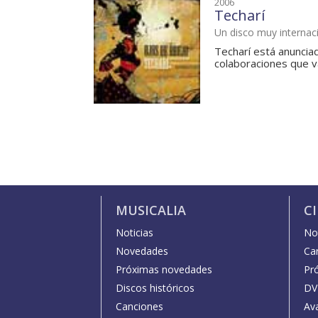
2006
Techarí
Un disco muy internac
Techarí está anuncia
colaboraciones que van
MUSICALIA
C
Noticias
Not
Novedades
Car
Próximas novedades
Pr
Discos históricos
DV
Canciones
Av