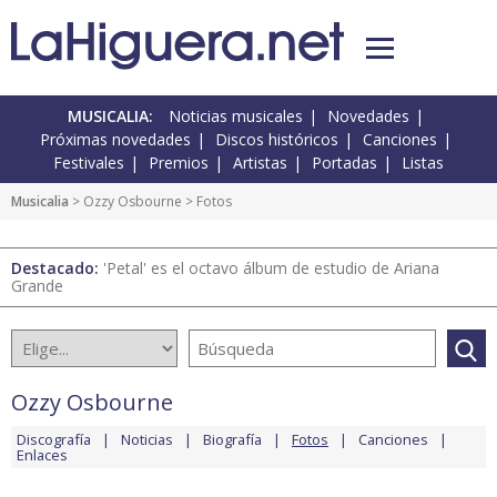
MUSICALIA:
Noticias musicales
Novedades
Próximas novedades
Discos históricos
Canciones
Festivales
Premios
Artistas
Portadas
Listas
Musicalia
>
Ozzy Osbourne
> Fotos
Destacado:
'Petal' es el octavo álbum de estudio de Ariana
Grande
Ozzy Osbourne
Discografía
Noticias
Biografía
Fotos
Canciones
Enlaces