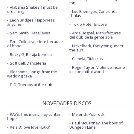
ton
Alabama Shakes, I must be
dreaming
Los Enemigos, Canciones
chulas
Leon Bridges, Happiness
anytime
Tokio Hotel, Encore
Sam Smith, Hazel eyes
Arde Bogotá, Manufacturas
del club de la gente sola
Ezra Collective, Here because
of hope
Nickelback, Everything under
the sun
Becky G, Baraja bendita
Camela, Titánicos
Soft Cell, Danceteria
Roger Taylor, Violence insane
in a beautiful world
Blossoms, Songs from the
wedding cake
FLO, Therapy at the club
NOVEDADES DISCOS
RAYE, This music may contain
Melendi, Pop rock
hope.
Paul McCartney, The boys of
Rels B: love love FLAKK
Dungeon Lane