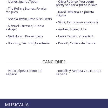
Juanes, JuanesTeban
Olivia Rodrigo, You seem
pretty sad for a girl so in love
The Rolling Stones, Foreign
tongues
David DeMaría, La puerta
mágica
Shania Twain, Little Miss Twain
Siloé, Terrorismo emocional
Manuel Carrasco, Pueblo
salvaje I
Andrés Suárez, Lúa
Niall Horan, Dinner party
Laura Pausini, Yo canto 2
Bunbury, De un siglo anterior
Kase.O, Camisa de fuerza
CANCIONES
Pablo López, El niño del
Rosalía y Yahritza y su Esencia,
espacio
La perla
MUSICALIA