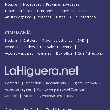
Noticias
Novedades
Próximas novedades
Discos históricos
Canciones
Festivales
Premios
Artistas y grupos
Portadas
Listas
Guía / directorio
CINEMANÍA
Noticias
Cartelera
Próximos estrenos
DVD
Avances
Tráilers
Festivales + premios
Actores y actrices
Carteles
Box-office
Guía / directorio
Contacto
Redacción
Recomienda
Sugiere una web
Aspectos legales
Política de privacidad
(
Cambiar
)
Cookies
Publicidad y webmasters
RSS
Otros servicios:
Chistes
|
Top10Listas.com