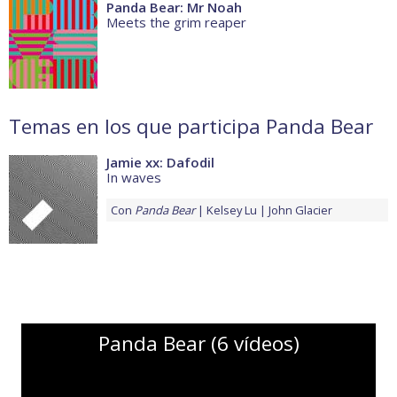
Panda Bear: Mr Noah
Meets the grim reaper
Temas en los que participa Panda Bear
Jamie xx: Dafodil
In waves
Con
Panda Bear
Kelsey Lu
John Glacier
Panda Bear (6 vídeos)