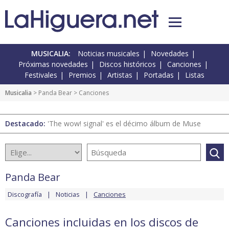
MUSICALIA:
Noticias musicales
Novedades
Próximas novedades
Discos históricos
Canciones
Festivales
Premios
Artistas
Portadas
Listas
Musicalia
>
Panda Bear
> Canciones
Destacado:
'The wow! signal' es el décimo álbum de Muse
Panda Bear
Discografía
Noticias
Canciones
Canciones incluidas en los discos de