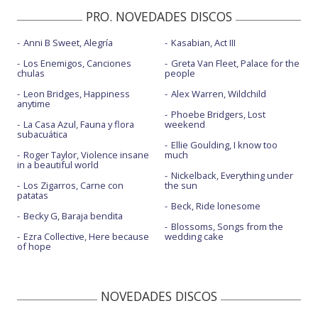
PRO. NOVEDADES DISCOS
Anni B Sweet, Alegría
Kasabian, Act III
Los Enemigos, Canciones
Greta Van Fleet, Palace for the
chulas
people
Leon Bridges, Happiness
Alex Warren, Wildchild
anytime
Phoebe Bridgers, Lost
La Casa Azul, Fauna y flora
weekend
subacuática
Ellie Goulding, I know too
Roger Taylor, Violence insane
much
in a beautiful world
Nickelback, Everything under
Los Zigarros, Carne con
the sun
patatas
Beck, Ride lonesome
Becky G, Baraja bendita
Blossoms, Songs from the
Ezra Collective, Here because
wedding cake
of hope
NOVEDADES DISCOS