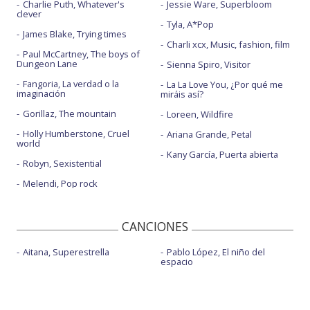
Charlie Puth, Whatever's
Jessie Ware, Superbloom
clever
Tyla, A*Pop
James Blake, Trying times
Charli xcx, Music, fashion, film
Paul McCartney, The boys of
Dungeon Lane
Sienna Spiro, Visitor
Fangoria, La verdad o la
La La Love You, ¿Por qué me
imaginación
miráis así?
Gorillaz, The mountain
Loreen, Wildfire
Holly Humberstone, Cruel
Ariana Grande, Petal
world
Kany García, Puerta abierta
Robyn, Sexistential
Melendi, Pop rock
CANCIONES
Aitana, Superestrella
Pablo López, El niño del
espacio