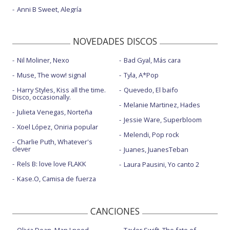
Anni B Sweet, Alegría
NOVEDADES DISCOS
Nil Moliner, Nexo
Bad Gyal, Más cara
Muse, The wow! signal
Tyla, A*Pop
Harry Styles, Kiss all the time.
Quevedo, El baifo
Disco, occasionally.
Melanie Martinez, Hades
Julieta Venegas, Norteña
Jessie Ware, Superbloom
Xoel López, Oniria popular
Melendi, Pop rock
Charlie Puth, Whatever's
clever
Juanes, JuanesTeban
Rels B: love love FLAKK
Laura Pausini, Yo canto 2
Kase.O, Camisa de fuerza
CANCIONES
Olivia Dean, Man I need
Taylor Swift, The fate of