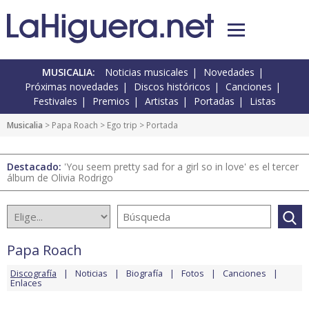
MUSICALIA:
Noticias musicales
Novedades
Próximas novedades
Discos históricos
Canciones
Festivales
Premios
Artistas
Portadas
Listas
Musicalia
>
Papa Roach
>
Ego trip
> Portada
Destacado:
'You seem pretty sad for a girl so in love' es el tercer
álbum de Olivia Rodrigo
Papa Roach
Discografía
Noticias
Biografía
Fotos
Canciones
Enlaces