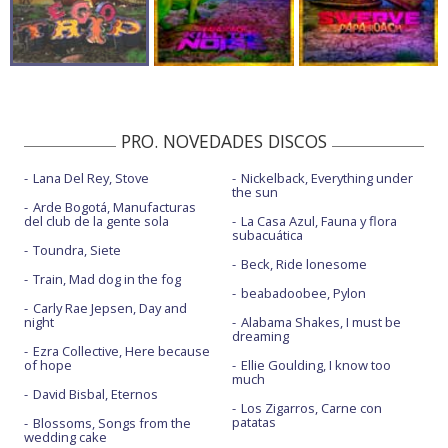
PRO. NOVEDADES DISCOS
Lana Del Rey, Stove
Nickelback, Everything under
the sun
Arde Bogotá, Manufacturas
del club de la gente sola
La Casa Azul, Fauna y flora
subacuática
Toundra, Siete
Beck, Ride lonesome
Train, Mad dog in the fog
beabadoobee, Pylon
Carly Rae Jepsen, Day and
night
Alabama Shakes, I must be
dreaming
Ezra Collective, Here because
of hope
Ellie Goulding, I know too
much
David Bisbal, Eternos
Los Zigarros, Carne con
patatas
Blossoms, Songs from the
wedding cake