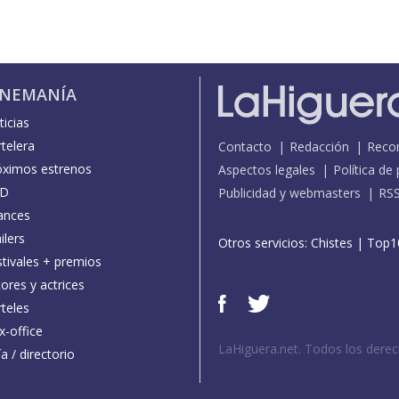
INEMANÍA
icias
telera
Contacto
Redacción
Reco
óximos estrenos
Aspectos legales
Política de
D
Publicidad y webmasters
RS
ances
ilers
Otros servicios:
Chistes
|
Top1
stivales + premios
ores y actrices
teles
x-office
LaHiguera.net. Todos los dere
a / directorio