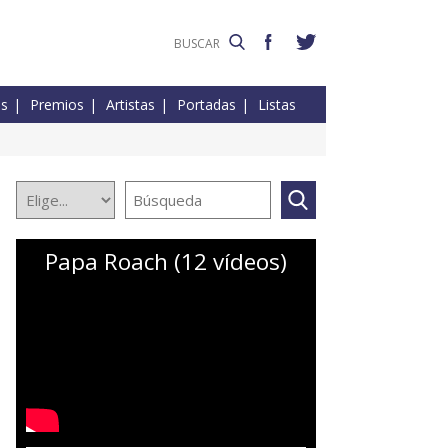
es
Premios
Artistas
Portadas
Listas
Papa Roach (12 vídeos)