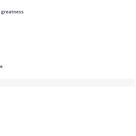
 greatness
pe