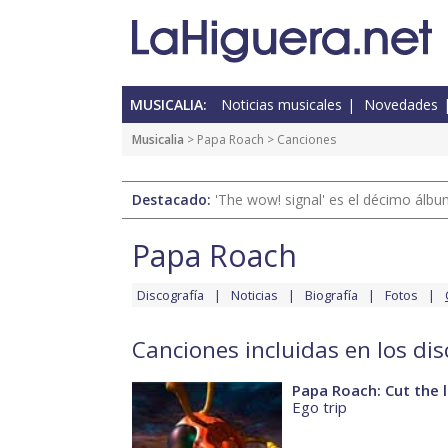
MUSICALIA:
Noticias musicales
Novedades
Musicalia
>
Papa Roach
> Canciones
Destacado:
'The wow! signal' es el décimo álb
Papa Roach
Discografía
Noticias
Biografía
Fotos
Canciones incluidas en los di
Papa Roach: Cut the l
Ego trip