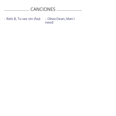
CANCIONES
Rels B, Tu vas sin (fav)
Olivia Dean, Man I
need