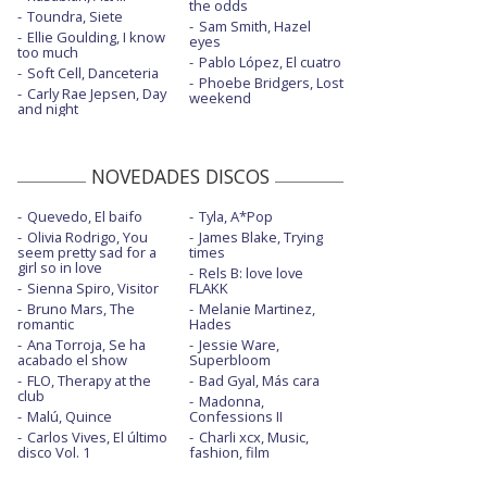
the odds
Toundra, Siete
Sam Smith, Hazel
Ellie Goulding, I know
eyes
too much
Pablo López, El cuatro
Soft Cell, Danceteria
Phoebe Bridgers, Lost
Carly Rae Jepsen, Day
weekend
and night
NOVEDADES DISCOS
Quevedo, El baifo
Tyla, A*Pop
Olivia Rodrigo, You
James Blake, Trying
seem pretty sad for a
times
girl so in love
Rels B: love love
Sienna Spiro, Visitor
FLAKK
Bruno Mars, The
Melanie Martinez,
romantic
Hades
Ana Torroja, Se ha
Jessie Ware,
acabado el show
Superbloom
FLO, Therapy at the
Bad Gyal, Más cara
club
Madonna,
Malú, Quince
Confessions II
Carlos Vives, El último
Charli xcx, Music,
disco Vol. 1
fashion, film