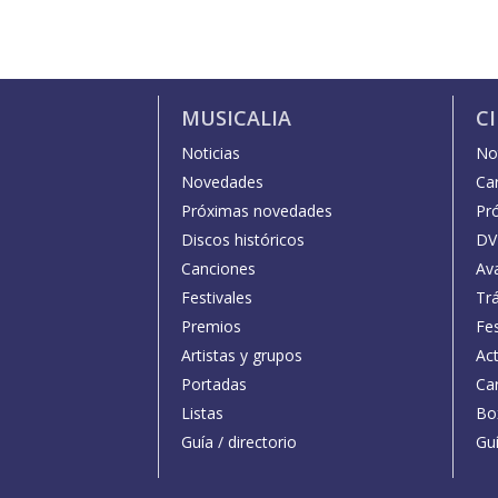
MUSICALIA
C
Noticias
Not
Novedades
Car
Próximas novedades
Pr
Discos históricos
DV
Canciones
Av
Festivales
Trá
Premios
Fe
Artistas y grupos
Act
Portadas
Car
Listas
Bo
Guía / directorio
Guí