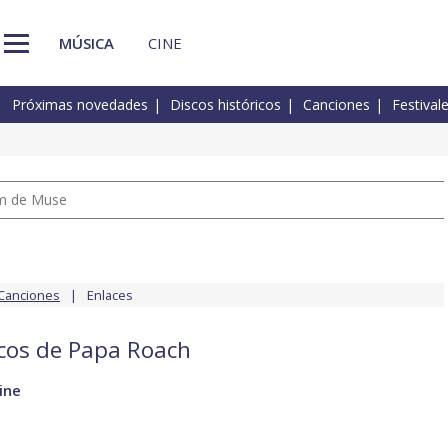
MÚSICA
CINE
Próximas novedades
Discos históricos
Canciones
Festival
um de Muse
Canciones
Enlaces
scos de Papa Roach
ine