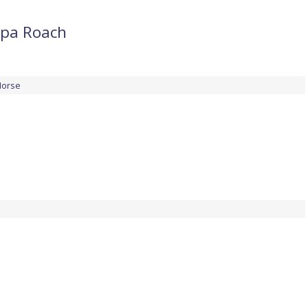
apa Roach
Morse