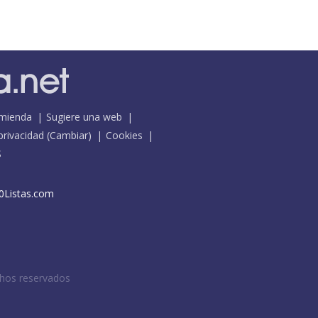
mienda
Sugiere una web
 privacidad
(
Cambiar
)
Cookies
S
0Listas.com
chos reservados