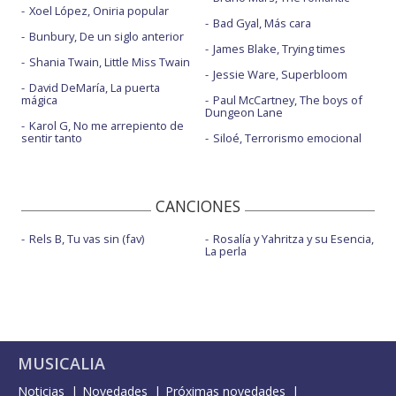
Xoel López, Oniria popular
Bad Gyal, Más cara
Bunbury, De un siglo anterior
James Blake, Trying times
Shania Twain, Little Miss Twain
Jessie Ware, Superbloom
David DeMaría, La puerta
mágica
Paul McCartney, The boys of
Dungeon Lane
Karol G, No me arrepiento de
sentir tanto
Siloé, Terrorismo emocional
CANCIONES
Rels B, Tu vas sin (fav)
Rosalía y Yahritza y su Esencia,
La perla
MUSICALIA
Noticias
Novedades
Próximas novedades