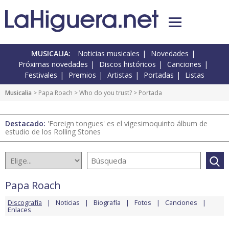
MUSICALIA:
Noticias musicales
Novedades
Próximas novedades
Discos históricos
Canciones
Festivales
Premios
Artistas
Portadas
Listas
Musicalia
>
Papa Roach
>
Who do you trust?
> Portada
Destacado:
'Foreign tongues' es el vigesimoquinto álbum de
estudio de los Rolling Stones
Papa Roach
Discografía
Noticias
Biografía
Fotos
Canciones
Enlaces