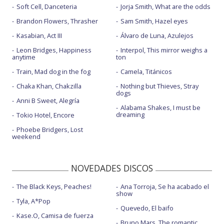
Soft Cell, Danceteria
Jorja Smith, What are the odds
Brandon Flowers, Thrasher
Sam Smith, Hazel eyes
Kasabian, Act III
Álvaro de Luna, Azulejos
Leon Bridges, Happiness
Interpol, This mirror weighs a
anytime
ton
Train, Mad dog in the fog
Camela, Titánicos
Chaka Khan, Chakzilla
Nothing but Thieves, Stray
dogs
Anni B Sweet, Alegría
Alabama Shakes, I must be
dreaming
Tokio Hotel, Encore
Phoebe Bridgers, Lost
weekend
NOVEDADES DISCOS
The Black Keys, Peaches!
Ana Torroja, Se ha acabado el
show
Tyla, A*Pop
Quevedo, El baifo
Kase.O, Camisa de fuerza
Bruno Mars, The romantic