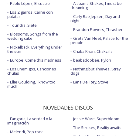
Pablo López, El cuatro
Alabama Shakes, I must be
dreaming
Los Zigarros, Carne con
patatas
Carly Rae Jepsen, Day and
night
Toundra, Siete
Brandon Flowers, Thrasher
Blossoms, Songs from the
wedding cake
Greta Van Fleet, Palace for the
people
Nickelback, Everything under
the sun
Chaka Khan, Chakzilla
Europe, Come this madness
beabadoobee, Pylon
Los Enemigos, Canciones
Nothing but Thieves, Stray
chulas
dogs
Ellie Goulding, I know too
Lana Del Rey, Stove
much
NOVEDADES DISCOS
Fangoria, La verdad o la
Jessie Ware, Superbloom
imaginación
The Strokes, Reality awaits
Melendi, Pop rock