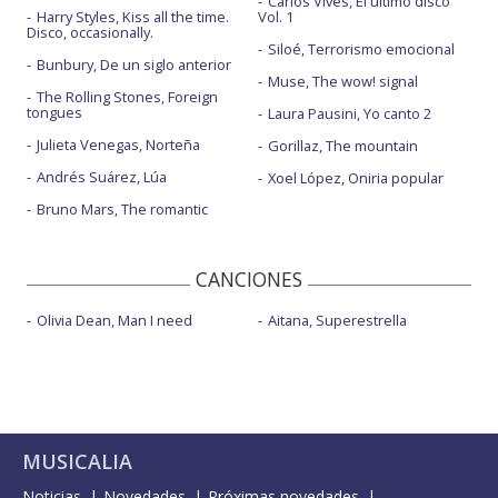
Carlos Vives, El último disco
Harry Styles, Kiss all the time.
Vol. 1
Disco, occasionally.
Siloé, Terrorismo emocional
Bunbury, De un siglo anterior
Muse, The wow! signal
The Rolling Stones, Foreign
tongues
Laura Pausini, Yo canto 2
Julieta Venegas, Norteña
Gorillaz, The mountain
Andrés Suárez, Lúa
Xoel López, Oniria popular
Bruno Mars, The romantic
CANCIONES
Olivia Dean, Man I need
Aitana, Superestrella
MUSICALIA
Noticias
Novedades
Próximas novedades