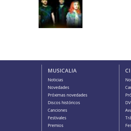
MUSICALIA
C
Noticias
Not
Novedades
Car
Próximas novedades
Pr
Discos históricos
DV
Canciones
Av
Festivales
Trá
Premios
Fe