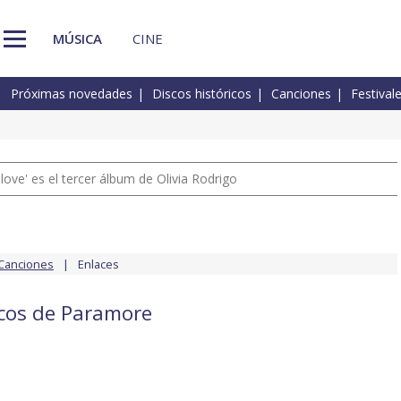
MÚSICA
CINE
Próximas novedades
Discos históricos
Canciones
Festival
 love' es el tercer álbum de Olivia Rodrigo
Canciones
Enlaces
scos de Paramore