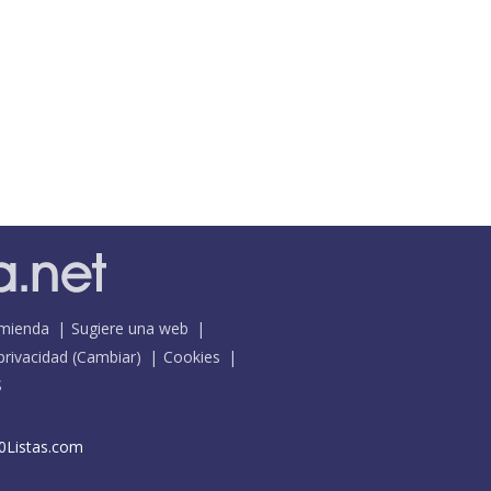
mienda
Sugiere una web
 privacidad
(
Cambiar
)
Cookies
S
0Listas.com