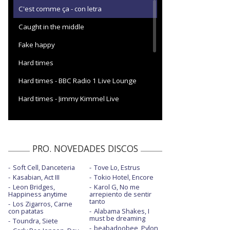
C'est comme ça - con letra
Caught in the middle
Fake happy
Hard times
Hard times - BBC Radio 1 Live Lounge
Hard times - Jimmy Kimmel Live
Rose-colored boy
The news
PRO. NOVEDADES DISCOS
Thick skull
Soft Cell, Danceteria
Tove Lo, Estrus
This is why
Kasabian, Act III
Tokio Hotel, Encore
Leon Bridges,
Karol G, No me
Told you so
Happiness anytime
arrepiento de sentir
tanto
Los Zigarros, Carne
con patatas
Alabama Shakes, I
must be dreaming
Toundra, Siete
beabadoobee, Pylon