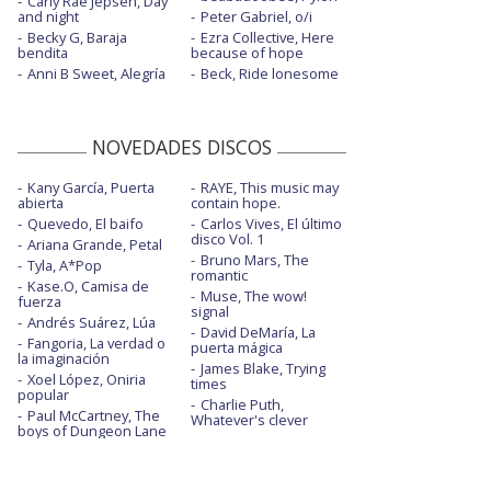
Carly Rae Jepsen, Day
and night
Peter Gabriel, o/i
Becky G, Baraja
Ezra Collective, Here
bendita
because of hope
Anni B Sweet, Alegría
Beck, Ride lonesome
NOVEDADES DISCOS
Kany García, Puerta
RAYE, This music may
abierta
contain hope.
Quevedo, El baifo
Carlos Vives, El último
disco Vol. 1
Ariana Grande, Petal
Bruno Mars, The
Tyla, A*Pop
romantic
Kase.O, Camisa de
Muse, The wow!
fuerza
signal
Andrés Suárez, Lúa
David DeMaría, La
Fangoria, La verdad o
puerta mágica
la imaginación
James Blake, Trying
Xoel López, Oniria
times
popular
Charlie Puth,
Paul McCartney, The
Whatever's clever
boys of Dungeon Lane