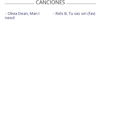
CANCIONES
Olivia Dean, Man I
Rels B, Tu vas sin (fav)
need