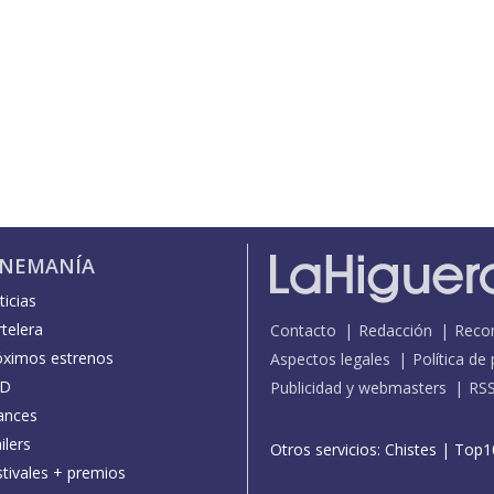
INEMANÍA
icias
telera
Contacto
Redacción
Reco
óximos estrenos
Aspectos legales
Política de
D
Publicidad y webmasters
RS
ances
ilers
Otros servicios:
Chistes
|
Top1
stivales + premios