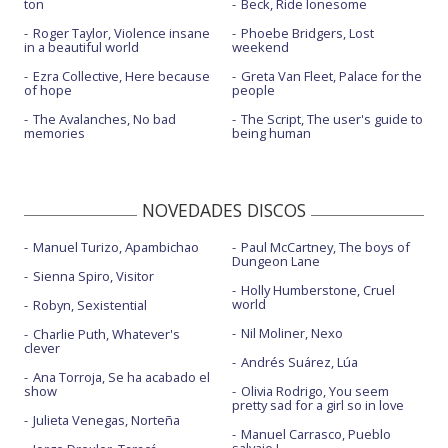
ton
Beck, Ride lonesome
Roger Taylor, Violence insane
Phoebe Bridgers, Lost
in a beautiful world
weekend
Ezra Collective, Here because
Greta Van Fleet, Palace for the
of hope
people
The Avalanches, No bad
The Script, The user's guide to
memories
being human
NOVEDADES DISCOS
Manuel Turizo, Apambichao
Paul McCartney, The boys of
Dungeon Lane
Sienna Spiro, Visitor
Holly Humberstone, Cruel
world
Robyn, Sexistential
Nil Moliner, Nexo
Charlie Puth, Whatever's
clever
Andrés Suárez, Lúa
Ana Torroja, Se ha acabado el
show
Olivia Rodrigo, You seem
pretty sad for a girl so in love
Julieta Venegas, Norteña
Manuel Carrasco, Pueblo
salvaje I