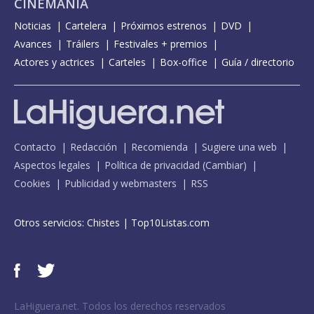
CINEMANÍA
Noticias
Cartelera
Próximos estrenos
DVD
Avances
Tráilers
Festivales + premios
Actores y actrices
Carteles
Box-office
Guía / directorio
Contacto
Redacción
Recomienda
Sugiere una web
Aspectos legales
Política de privacidad
(
Cambiar
)
Cookies
Publicidad y webmasters
RSS
Otros servicios:
Chistes
|
Top10Listas.com
LaHiguera.net. Todos los derechos reservados