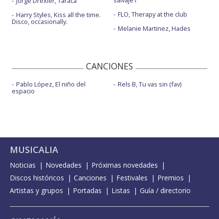
Jorge Drexler, Taracá
FLO, Therapy at the club
Harry Styles, Kiss all the time.
Disco, occasionally.
Melanie Martinez, Hades
CANCIONES
Pablo López, El niño del
Rels B, Tu vas sin (fav)
espacio
MUSICALIA
Noticias
Novedades
Próximas novedades
Discos históricos
Canciones
Festivales
Premios
Artistas y grupos
Portadas
Listas
Guía / directorio