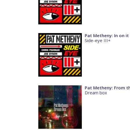
Pat Metheny: In on it
Side-eye III+
Pat Metheny: From t
Dream box