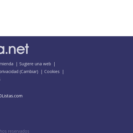
mienda
Sugiere una web
 privacidad
(
Cambiar
)
Cookies
S
0Listas.com
chos reservados