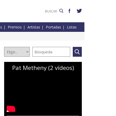
es
Premios
Artistas
Portadas
Listas
Pat Metheny (2 vídeos)