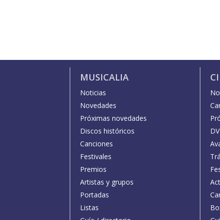
MUSICALIA
C
Noticias
Not
Novedades
Car
Próximas novedades
Pr
Discos históricos
DV
Canciones
Av
Festivales
Trá
Premios
Fe
Artistas y grupos
Act
Portadas
Car
Listas
Bo