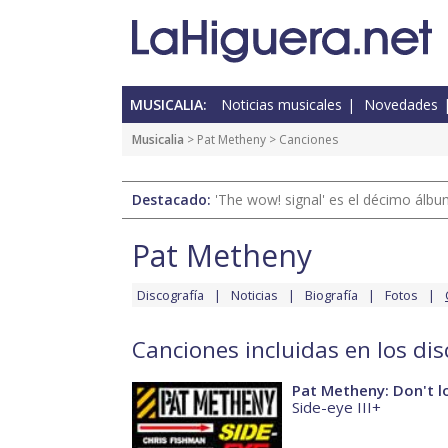
MUSICALIA:
Noticias musicales
Novedades
Musicalia
>
Pat Metheny
> Canciones
Destacado:
'The wow! signal' es el décimo álb
Pat Metheny
Discografía
Noticias
Biografía
Fotos
Canciones incluidas en los di
Pat Metheny: Don't 
Side-eye III+