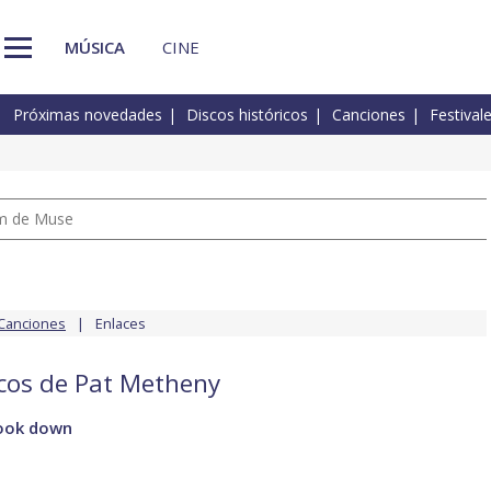
MÚSICA
CINE
Próximas novedades
Discos históricos
Canciones
Festival
um de Muse
Canciones
Enlaces
scos de Pat Metheny
look down