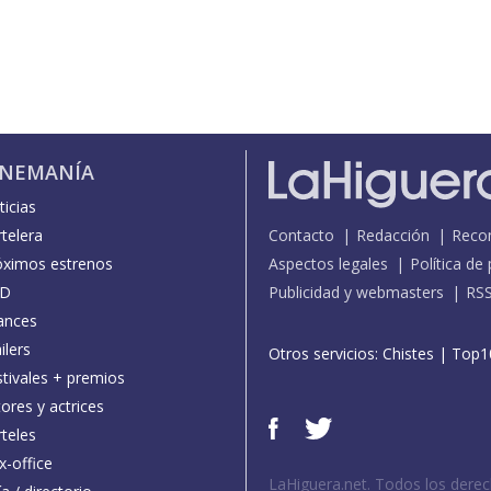
INEMANÍA
icias
telera
Contacto
Redacción
Reco
óximos estrenos
Aspectos legales
Política de
D
Publicidad y webmasters
RS
ances
ilers
Otros servicios:
Chistes
|
Top1
stivales + premios
ores y actrices
teles
x-office
LaHiguera.net. Todos los dere