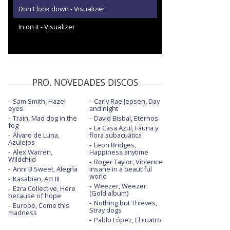
Don't look down - Visualizer
In on it - Visualizer
PRO. NOVEDADES DISCOS
Sam Smith, Hazel
Carly Rae Jepsen, Day
eyes
and night
Train, Mad dog in the
David Bisbal, Eternos
fog
La Casa Azul, Fauna y
Álvaro de Luna,
flora subacuática
Azulejos
Leon Bridges,
Alex Warren,
Happiness anytime
Wildchild
Roger Taylor, Violence
Anni B Sweet, Alegría
insane in a beautiful
world
Kasabian, Act III
Weezer, Weezer
Ezra Collective, Here
(Gold album)
because of hope
Nothing but Thieves,
Europe, Come this
Stray dogs
madness
Pablo López, El cuatro