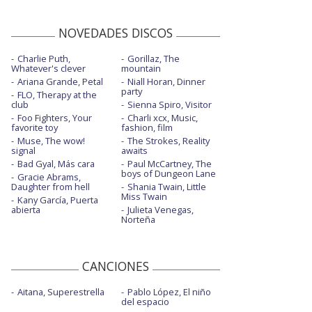
NOVEDADES DISCOS
Charlie Puth,
Gorillaz, The
Whatever's clever
mountain
Ariana Grande, Petal
Niall Horan, Dinner
party
FLO, Therapy at the
club
Sienna Spiro, Visitor
Foo Fighters, Your
Charli xcx, Music,
favorite toy
fashion, film
Muse, The wow!
The Strokes, Reality
signal
awaits
Bad Gyal, Más cara
Paul McCartney, The
boys of Dungeon Lane
Gracie Abrams,
Daughter from hell
Shania Twain, Little
Miss Twain
Kany García, Puerta
abierta
Julieta Venegas,
Norteña
CANCIONES
Aitana, Superestrella
Pablo López, El niño
del espacio