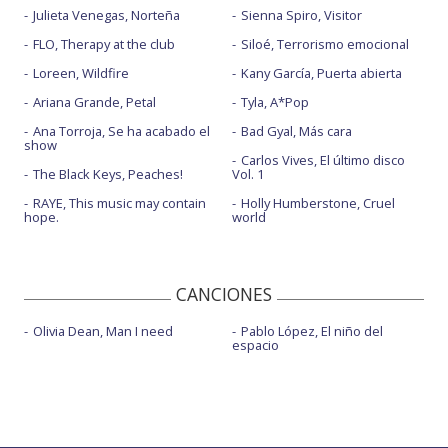
Julieta Venegas, Norteña
Sienna Spiro, Visitor
FLO, Therapy at the club
Siloé, Terrorismo emocional
Loreen, Wildfire
Kany García, Puerta abierta
Ariana Grande, Petal
Tyla, A*Pop
Ana Torroja, Se ha acabado el
Bad Gyal, Más cara
show
Carlos Vives, El último disco
The Black Keys, Peaches!
Vol. 1
RAYE, This music may contain
Holly Humberstone, Cruel
hope.
world
CANCIONES
Olivia Dean, Man I need
Pablo López, El niño del
espacio