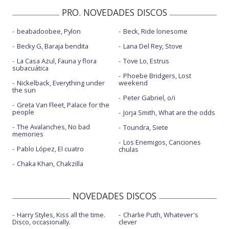
PRO. NOVEDADES DISCOS
beabadoobee, Pylon
Beck, Ride lonesome
Becky G, Baraja bendita
Lana Del Rey, Stove
La Casa Azul, Fauna y flora
Tove Lo, Estrus
subacuática
Phoebe Bridgers, Lost
Nickelback, Everything under
weekend
the sun
Peter Gabriel, o/i
Greta Van Fleet, Palace for the
people
Jorja Smith, What are the odds
The Avalanches, No bad
Toundra, Siete
memories
Los Enemigos, Canciones
Pablo López, El cuatro
chulas
Chaka Khan, Chakzilla
NOVEDADES DISCOS
Harry Styles, Kiss all the time.
Charlie Puth, Whatever's
Disco, occasionally.
clever