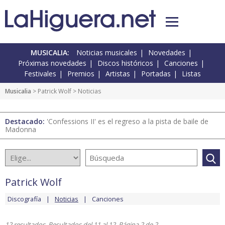
MUSICALIA:
Noticias musicales
Novedades
Próximas novedades
Discos históricos
Canciones
Festivales
Premios
Artistas
Portadas
Listas
Musicalia
>
Patrick Wolf
> Noticias
Destacado:
'Confessions II' es el regreso a la pista de baile de
Madonna
Patrick Wolf
Discografía
Noticias
Canciones
12 resultados. Resultados del 11 al 12. Página 2 de 2