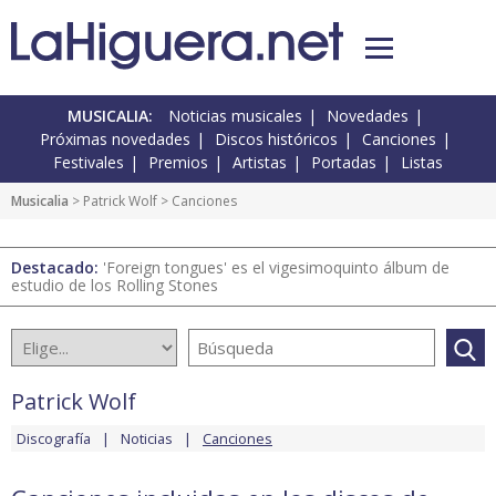
MUSICALIA:
Noticias musicales
Novedades
Próximas novedades
Discos históricos
Canciones
Festivales
Premios
Artistas
Portadas
Listas
Musicalia
>
Patrick Wolf
> Canciones
Destacado:
'Foreign tongues' es el vigesimoquinto álbum de
estudio de los Rolling Stones
Patrick Wolf
Discografía
Noticias
Canciones