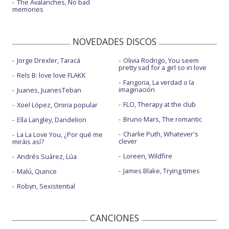
The Avalanches, No bad
memories
NOVEDADES DISCOS
Jorge Drexler, Taracá
Olivia Rodrigo, You seem
pretty sad for a girl so in love
Rels B: love love FLAKK
Fangoria, La verdad o la
imaginación
Juanes, JuanesTeban
FLO, Therapy at the club
Xoel López, Oniria popular
Bruno Mars, The romantic
Ella Langley, Dandelion
Charlie Puth, Whatever's
La La Love You, ¿Por qué me
clever
miráis así?
Loreen, Wildfire
Andrés Suárez, Lúa
James Blake, Trying times
Malú, Quince
Robyn, Sexistential
CANCIONES