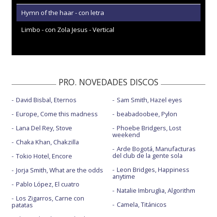
Hymn of the haar - con letra
Limbo - con Zola Jesus - Vertical
PRO. NOVEDADES DISCOS
David Bisbal, Eternos
Sam Smith, Hazel eyes
Europe, Come this madness
beabadoobee, Pylon
Lana Del Rey, Stove
Phoebe Bridgers, Lost
weekend
Chaka Khan, Chakzilla
Arde Bogotá, Manufacturas
del club de la gente sola
Tokio Hotel, Encore
Leon Bridges, Happiness
Jorja Smith, What are the odds
anytime
Pablo López, El cuatro
Natalie Imbruglia, Algorithm
Los Zigarros, Carne con
Camela, Titánicos
patatas