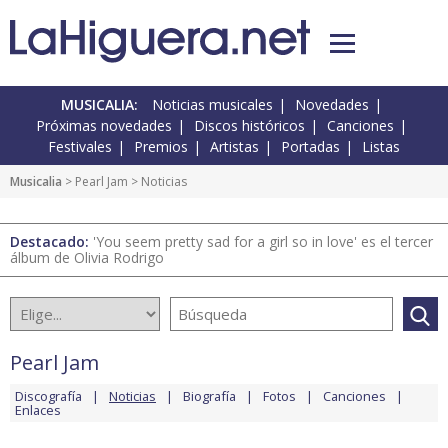
MUSICALIA:
Noticias musicales
Novedades
Próximas novedades
Discos históricos
Canciones
Festivales
Premios
Artistas
Portadas
Listas
Musicalia
>
Pearl Jam
> Noticias
Destacado:
'You seem pretty sad for a girl so in love' es el tercer
álbum de Olivia Rodrigo
Pearl Jam
Discografía
Noticias
Biografía
Fotos
Canciones
Enlaces