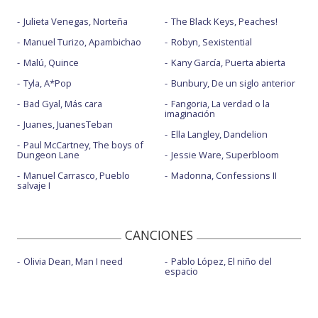
Julieta Venegas, Norteña
The Black Keys, Peaches!
Manuel Turizo, Apambichao
Robyn, Sexistential
Malú, Quince
Kany García, Puerta abierta
Tyla, A*Pop
Bunbury, De un siglo anterior
Bad Gyal, Más cara
Fangoria, La verdad o la
imaginación
Juanes, JuanesTeban
Ella Langley, Dandelion
Paul McCartney, The boys of
Dungeon Lane
Jessie Ware, Superbloom
Manuel Carrasco, Pueblo
Madonna, Confessions II
salvaje I
CANCIONES
Olivia Dean, Man I need
Pablo López, El niño del
espacio