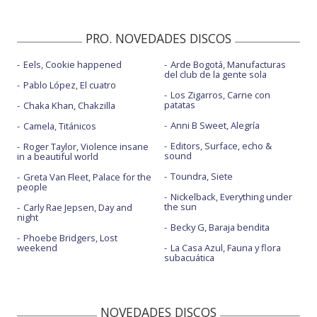
PRO. NOVEDADES DISCOS
Eels, Cookie happened
Arde Bogotá, Manufacturas
del club de la gente sola
Pablo López, El cuatro
Los Zigarros, Carne con
patatas
Chaka Khan, Chakzilla
Anni B Sweet, Alegría
Camela, Titánicos
Editors, Surface, echo &
Roger Taylor, Violence insane
sound
in a beautiful world
Toundra, Siete
Greta Van Fleet, Palace for the
people
Nickelback, Everything under
the sun
Carly Rae Jepsen, Day and
night
Becky G, Baraja bendita
Phoebe Bridgers, Lost
weekend
La Casa Azul, Fauna y flora
subacuática
NOVEDADES DISCOS