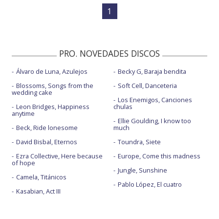
1
PRO. NOVEDADES DISCOS
Álvaro de Luna, Azulejos
Becky G, Baraja bendita
Blossoms, Songs from the
Soft Cell, Danceteria
wedding cake
Los Enemigos, Canciones
Leon Bridges, Happiness
chulas
anytime
Ellie Goulding, I know too
Beck, Ride lonesome
much
David Bisbal, Eternos
Toundra, Siete
Ezra Collective, Here because
Europe, Come this madness
of hope
Jungle, Sunshine
Camela, Titánicos
Pablo López, El cuatro
Kasabian, Act III