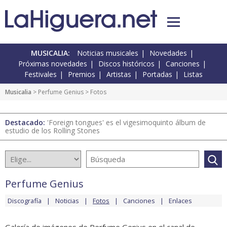
MUSICALIA:
Noticias musicales
Novedades
Próximas novedades
Discos históricos
Canciones
Festivales
Premios
Artistas
Portadas
Listas
Musicalia
>
Perfume Genius
> Fotos
Destacado:
'Foreign tongues' es el vigesimoquinto álbum de
estudio de los Rolling Stones
Perfume Genius
Discografía
Noticias
Fotos
Canciones
Enlaces