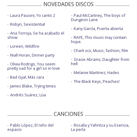
NOVEDADES DISCOS
Laura Pausini, Yo canto 2
Paul McCartney, The boys of
Dungeon Lane
Robyn, Sexistential
Kany García, Puerta abierta
Ana Torroja, Se ha acabado el
show
RAYE, This music may contain
hope.
Loreen, Wildfire
Charli xcx, Music, fashion, film
Niall Horan, Dinner party
Gracie Abrams, Daughter from
hell
Olivia Rodrigo, You seem
pretty sad for a girl so in love
Melanie Martinez, Hades
Bad Gyal, Más cara
The Black Keys, Peaches!
James Blake, Trying times
Andrés Suárez, Lúa
CANCIONES
Pablo López, El niño del
Rosalía y Yahritza y su Esencia,
espacio
La perla