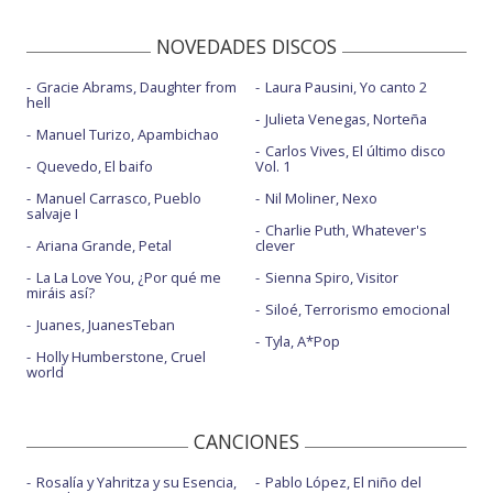
NOVEDADES DISCOS
Gracie Abrams, Daughter from
Laura Pausini, Yo canto 2
hell
Julieta Venegas, Norteña
Manuel Turizo, Apambichao
Carlos Vives, El último disco
Quevedo, El baifo
Vol. 1
Manuel Carrasco, Pueblo
Nil Moliner, Nexo
salvaje I
Charlie Puth, Whatever's
Ariana Grande, Petal
clever
La La Love You, ¿Por qué me
Sienna Spiro, Visitor
miráis así?
Siloé, Terrorismo emocional
Juanes, JuanesTeban
Tyla, A*Pop
Holly Humberstone, Cruel
world
CANCIONES
Rosalía y Yahritza y su Esencia,
Pablo López, El niño del