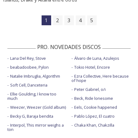
1
2
3
4
5
PRO. NOVEDADES DISCOS
Lana Del Rey, Stove
Álvaro de Luna, Azulejos
beabadoobee, Pylon
Tokio Hotel, Encore
Natalie Imbruglia, Algorithm
Ezra Collective, Here because
of hope
Soft Cell, Danceteria
Peter Gabriel, o/i
Ellie Goulding, I know too
much
Beck, Ride lonesome
Weezer, Weezer (Gold album)
Eels, Cookie happened
Becky G, Baraja bendita
Pablo López, El cuatro
Interpol, This mirror weighs a
Chaka Khan, Chakzilla
ton