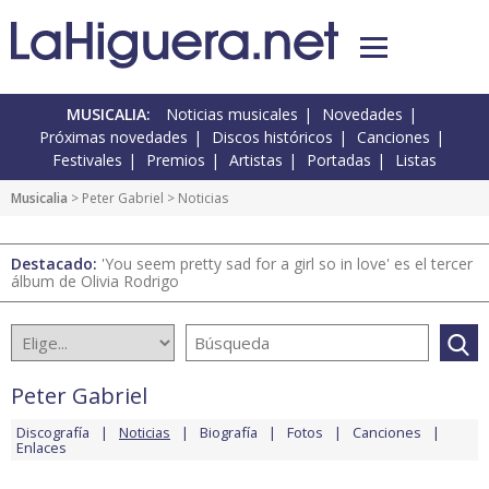
MUSICALIA:
Noticias musicales
Novedades
Próximas novedades
Discos históricos
Canciones
Festivales
Premios
Artistas
Portadas
Listas
Musicalia
>
Peter Gabriel
> Noticias
Destacado:
'You seem pretty sad for a girl so in love' es el tercer
álbum de Olivia Rodrigo
Peter Gabriel
Discografía
Noticias
Biografía
Fotos
Canciones
Enlaces