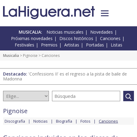
MUSICALIA:
Noticias musicales
Novedades
Próximas novedades
Discos históricos
Canciones
Festivales
Premios
Artistas
Portadas
Listas
Musicalia
>
Pignoise
> Canciones
Destacado:
'Confessions II' es el regreso a la pista de baile de
Madonna
Pignoise
Discografía
Noticias
Biografía
Fotos
Canciones