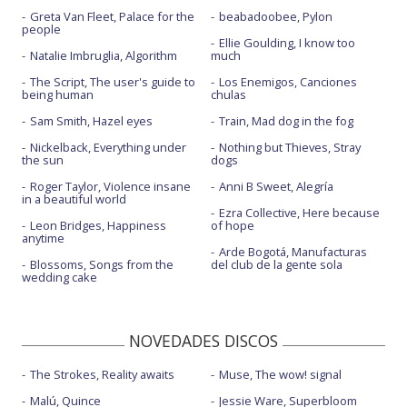
Greta Van Fleet, Palace for the
beabadoobee, Pylon
people
Ellie Goulding, I know too
Natalie Imbruglia, Algorithm
much
The Script, The user's guide to
Los Enemigos, Canciones
being human
chulas
Sam Smith, Hazel eyes
Train, Mad dog in the fog
Nickelback, Everything under
Nothing but Thieves, Stray
the sun
dogs
Roger Taylor, Violence insane
Anni B Sweet, Alegría
in a beautiful world
Ezra Collective, Here because
Leon Bridges, Happiness
of hope
anytime
Arde Bogotá, Manufacturas
Blossoms, Songs from the
del club de la gente sola
wedding cake
NOVEDADES DISCOS
The Strokes, Reality awaits
Muse, The wow! signal
Malú, Quince
Jessie Ware, Superbloom