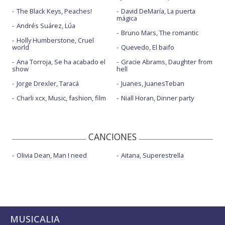
The Black Keys, Peaches!
David DeMaría, La puerta
mágica
Andrés Suárez, Lúa
Bruno Mars, The romantic
Holly Humberstone, Cruel
world
Quevedo, El baifo
Ana Torroja, Se ha acabado el
Gracie Abrams, Daughter from
show
hell
Jorge Drexler, Taracá
Juanes, JuanesTeban
Charli xcx, Music, fashion, film
Niall Horan, Dinner party
CANCIONES
Olivia Dean, Man I need
Aitana, Superestrella
MUSICALIA