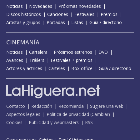
Noticias
Novedades
Próximas novedades
Discos históricos
Canciones
Festivales
Premios
Artistas y grupos
Portadas
Listas
Guía / directorio
CINEMANÍA
Noticias
Cartelera
Próximos estrenos
DVD
Avances
Tráilers
Festivales + premios
Actores y actrices
Carteles
Box-office
Guía / directorio
Contacto
Redacción
Recomienda
Sugiere una web
Aspectos legales
Política de privacidad
(
Cambiar
)
Cookies
Publicidad y webmasters
RSS
Otros servicios:
Chistes
|
Top10Listas.com