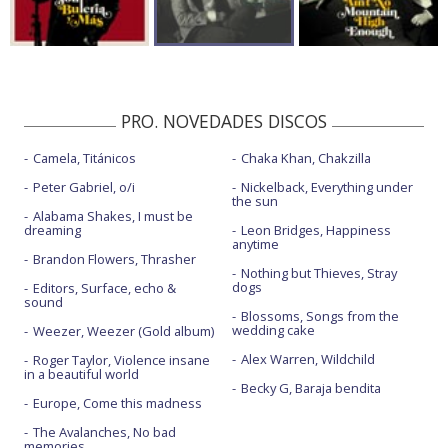
PRO. NOVEDADES DISCOS
Camela, Titánicos
Chaka Khan, Chakzilla
Peter Gabriel, o/i
Nickelback, Everything under
the sun
Alabama Shakes, I must be
dreaming
Leon Bridges, Happiness
anytime
Brandon Flowers, Thrasher
Nothing but Thieves, Stray
dogs
Editors, Surface, echo &
sound
Blossoms, Songs from the
wedding cake
Weezer, Weezer (Gold album)
Alex Warren, Wildchild
Roger Taylor, Violence insane
in a beautiful world
Becky G, Baraja bendita
Europe, Come this madness
The Avalanches, No bad
memories