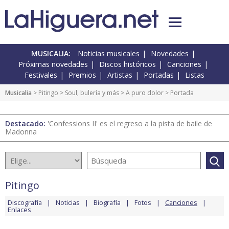
MUSICALIA:
Noticias musicales
Novedades
Próximas novedades
Discos históricos
Canciones
Festivales
Premios
Artistas
Portadas
Listas
Musicalia
>
Pitingo
>
Soul, bulería y más
>
A puro dolor
> Portada
Destacado:
'Confessions II' es el regreso a la pista de baile de
Madonna
Pitingo
Discografía
Noticias
Biografía
Fotos
Canciones
Enlaces