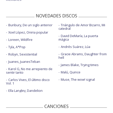
NOVEDADES DISCOS
Bunbury, De un siglo anterior
Triángulo de Amor Bizarro, Mi
catedral
Xoel López, Oniria popular
David DeMaría, La puerta
mágica
Loreen, Wildfire
Andrés Suárez, Lúa
Tyla, A*Pop
Gracie Abrams, Daughter from
Robyn, Sexistential
hell
Juanes, JuanesTeban
James Blake, Trying times
Karol G, No me arrepiento de
Malú, Quince
sentir tanto
Muse, The wow! signal
Carlos Vives, El último disco
Vol. 1
Ella Langley, Dandelion
CANCIONES