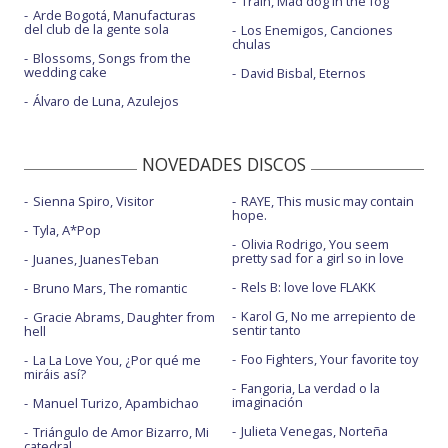
Train, Mad dog in the fog
Arde Bogotá, Manufacturas
del club de la gente sola
Los Enemigos, Canciones
chulas
Blossoms, Songs from the
wedding cake
David Bisbal, Eternos
Álvaro de Luna, Azulejos
NOVEDADES DISCOS
Sienna Spiro, Visitor
RAYE, This music may contain
hope.
Tyla, A*Pop
Olivia Rodrigo, You seem
pretty sad for a girl so in love
Juanes, JuanesTeban
Rels B: love love FLAKK
Bruno Mars, The romantic
Karol G, No me arrepiento de
Gracie Abrams, Daughter from
sentir tanto
hell
Foo Fighters, Your favorite toy
La La Love You, ¿Por qué me
miráis así?
Fangoria, La verdad o la
imaginación
Manuel Turizo, Apambichao
Julieta Venegas, Norteña
Triángulo de Amor Bizarro, Mi
catedral