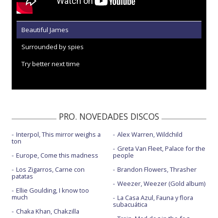
Beautiful James
Surrounded by spies
Try better next time
PRO. NOVEDADES DISCOS
Interpol, This mirror weighs a
Alex Warren, Wildchild
ton
Greta Van Fleet, Palace for the
Europe, Come this madness
people
Los Zigarros, Carne con
Brandon Flowers, Thrasher
patatas
Weezer, Weezer (Gold album)
Ellie Goulding, I know too
much
La Casa Azul, Fauna y flora
subacuática
Chaka Khan, Chakzilla