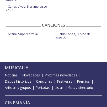
Carlos Vives, El último disco
Vol. 1
CANCIONES
Aitana, Superestrella
Pablo López, El niño del
espacio
MUSICALIA
Noticias
Novedades
Próximas novedades
Discos históricos
Canciones
Festivales
Premios
Artistas y grupos
Portadas
Listas
Guía / directorio
CINEMANÍA