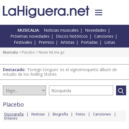
MUSICALIA:
Noticias musicales
Novedades
Próximas novedades
Discos históricos
Canciones
Festivales
Premios
Artistas
Portadas
Listas
Musicalia
>
Placebo
> Never let me go
Destacado:
'Foreign tongues' es el vigesimoquinto álbum de
estudio de los Rolling Stones
Placebo
Discografía
Noticias
Biografía
Fotos
Canciones
Enlaces