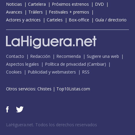
Noticias
Cartelera
Próximos estrenos
DVD
Avances
Tráilers
Festivales + premios
Actores y actrices
Carteles
Box-office
Guía / directorio
Contacto
Redacción
Recomienda
Sugiere una web
Aspectos legales
Política de privacidad
(
Cambiar
)
Cookies
Publicidad y webmasters
RSS
Otros servicios:
Chistes
|
Top10Listas.com
LaHiguera.net. Todos los derechos reservados