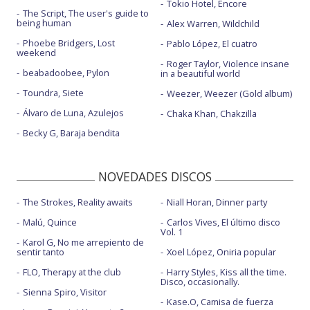
Tokio Hotel, Encore
The Script, The user's guide to
being human
Alex Warren, Wildchild
Phoebe Bridgers, Lost
Pablo López, El cuatro
weekend
Roger Taylor, Violence insane
beabadoobee, Pylon
in a beautiful world
Toundra, Siete
Weezer, Weezer (Gold album)
Álvaro de Luna, Azulejos
Chaka Khan, Chakzilla
Becky G, Baraja bendita
NOVEDADES DISCOS
The Strokes, Reality awaits
Niall Horan, Dinner party
Malú, Quince
Carlos Vives, El último disco
Vol. 1
Karol G, No me arrepiento de
sentir tanto
Xoel López, Oniria popular
FLO, Therapy at the club
Harry Styles, Kiss all the time.
Disco, occasionally.
Sienna Spiro, Visitor
Kase.O, Camisa de fuerza