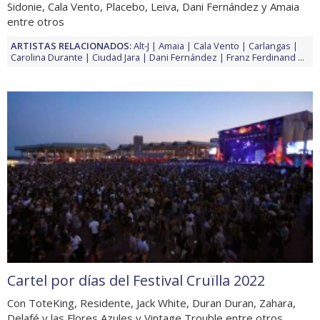
Sidonie, Cala Vento, Placebo, Leiva, Dani Fernández y Amaia
entre otros
ARTISTAS RELACIONADOS:
Alt-J
Amaia
Cala Vento
Carlangas
Carolina Durante
Ciudad Jara
Dani Fernández
Franz Ferdinand
...
Cartel por días del Festival Cruïlla 2022
Con ToteKing, Residente, Jack White, Duran Duran, Zahara,
Delafé y las Flores Azules y Vintage Trouble entre otros