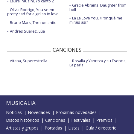
Laura Pausini, Yo canto 2
Gracie Abrams, Daughter from
hell
Olivia Rodrigo, You seem
pretty sad for a girl so in love
La La Love You, ¿Por qué me
miráis así?
Bruno Mars, The romantic
Andrés Suárez, Lúa
CANCIONES
Aitana, Superestrella
Rosalía y Yahritza y su Esencia,
La perla
MUSICALIA
Noticias
Novedades
Próximas novedades
Discos históricos
Canciones
Festivales
Premios
Artistas y grupos
Portadas
Listas
Guía / directorio