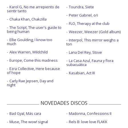
Karol G, No me arrepiento de
Toundra, Siete
sentir tanto
Peter Gabriel, o/i
Chaka Khan, Chakzilla
FLO, Therapy at the club
The Script, The user's guide to
being human
Weezer, Weezer (Gold album)
Ellie Goulding, I know too
Interpol, This mirror weighs a
much
ton
Alex Warren, Wildchild
Lana Del Rey, Stove
Europe, Come this madness
La Casa Azul, Fauna y flora
subacuática
Ezra Collective, Here because
of hope
Kasabian, Act III
Carly Rae Jepsen, Day and
night
NOVEDADES DISCOS
Bad Gyal, Más cara
Madonna, Confessions II
Muse, The wow! signal
Rels B: love love FLAKK