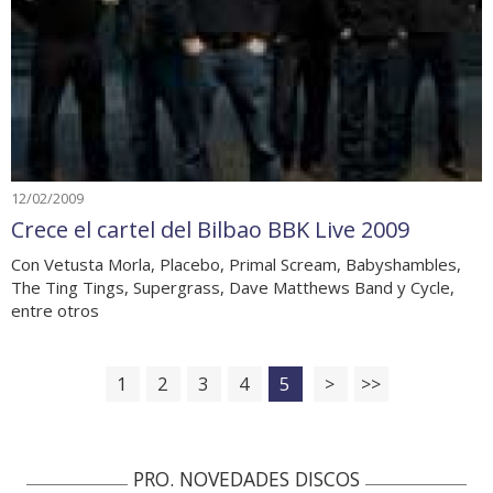
12/02/2009
Crece el cartel del Bilbao BBK Live 2009
Con Vetusta Morla, Placebo, Primal Scream, Babyshambles,
The Ting Tings, Supergrass, Dave Matthews Band y Cycle,
entre otros
1
2
3
4
5
>
>>
PRO. NOVEDADES DISCOS