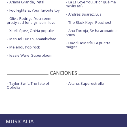
Ariana Grande, Petal
La La Love You, ¿Por qué me
miráis así?
Foo Fighters, Your favorite toy
Andrés Suárez, Lúa
Olivia Rodrigo, You seem
pretty sad for a girl so in love
The Black Keys, Peaches!
Xoel López, Oniria popular
Ana Torroja, Se ha acabado el
show
Manuel Turizo, Apambichao
David DeMaría, La puerta
mágica
Melendi, Pop rock
Jessie Ware, Superbloom
CANCIONES
Taylor Swift, The fate of
Aitana, Superestrella
Ophelia
MUSICALIA