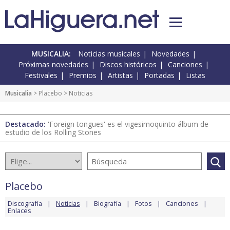
MUSICALIA:
Noticias musicales
Novedades
Próximas novedades
Discos históricos
Canciones
Festivales
Premios
Artistas
Portadas
Listas
Musicalia
>
Placebo
> Noticias
Destacado:
'Foreign tongues' es el vigesimoquinto álbum de
estudio de los Rolling Stones
Placebo
Discografía
Noticias
Biografía
Fotos
Canciones
Enlaces