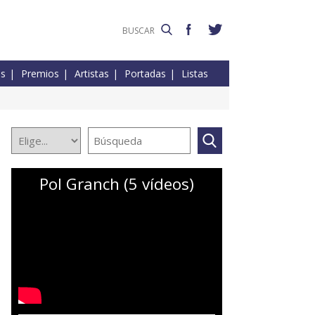
es
Premios
Artistas
Portadas
Listas
Pol Granch (5 vídeos)