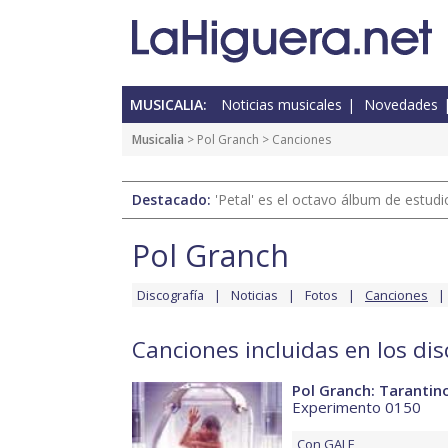
MUSICALIA:
Noticias musicales
Novedades
Musicalia
>
Pol Granch
> Canciones
Destacado:
'Petal' es el octavo álbum de estud
Pol Granch
Discografía
Noticias
Fotos
Canciones
Canciones incluidas en los di
Pol Granch: Tarantin
Experimento 0150
Con
GALE