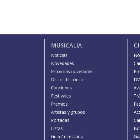
MUSICALIA
C
Noticias
Not
Novedades
Car
Próximas novedades
Pr
Discos históricos
DV
Canciones
Av
Festivales
Trá
Premios
Fe
Artistas y grupos
Act
Portadas
Car
Listas
Bo
Guía / directorio
Guí