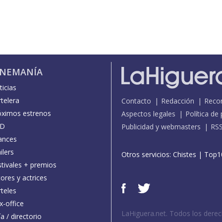
INEMANÍA
icias
telera
Contacto
Redacción
Reco
óximos estrenos
Aspectos legales
Política de
D
Publicidad y webmasters
RS
ances
ilers
Otros servicios:
Chistes
|
Top1
stivales + premios
ores y actrices
teles
x-office
LaHiguera.net. Todos los dere
a / directorio