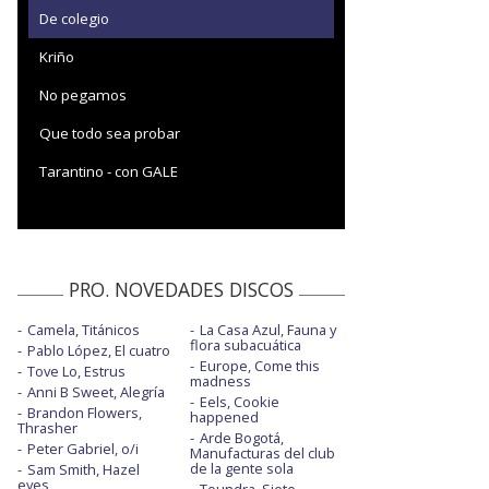
De colegio
Kriño
No pegamos
Que todo sea probar
Tarantino - con GALE
PRO. NOVEDADES DISCOS
Camela, Titánicos
La Casa Azul, Fauna y
flora subacuática
Pablo López, El cuatro
Europe, Come this
Tove Lo, Estrus
madness
Anni B Sweet, Alegría
Eels, Cookie
Brandon Flowers,
happened
Thrasher
Arde Bogotá,
Peter Gabriel, o/i
Manufacturas del club
de la gente sola
Sam Smith, Hazel
eyes
Toundra, Siete