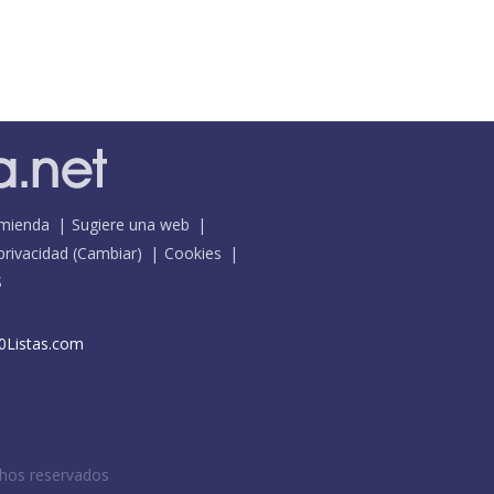
mienda
Sugiere una web
 privacidad
(
Cambiar
)
Cookies
S
0Listas.com
chos reservados