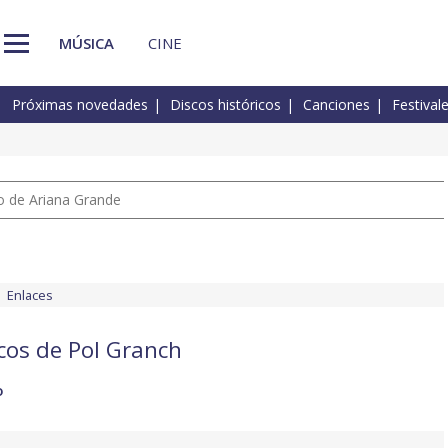
MÚSICA
CINE
Próximas novedades
Discos históricos
Canciones
Festival
io de Ariana Grande
Enlaces
scos de Pol Granch
o