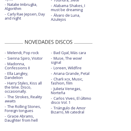
Natalie Imbruglia,
Alabama Shakes, I
Algorithm
must be dreaming
Carly Rae Jepsen, Day
Álvaro de Luna,
and night
Azulejos
NOVEDADES DISCOS
Melendi, Pop rock
Bad Gyal, Más cara
Sienna Spiro, Visitor
Muse, The wow!
signal
Madonna,
Confessions II
Loreen, Wildfire
Ella Langley,
Ariana Grande, Petal
Dandelion
Charli xcx, Music,
Harry Styles, Kiss all
fashion, film
the time. Disco,
Julieta Venegas,
occasionally.
Norteña
The Strokes, Reality
Carlos Vives, El último
awaits
disco Vol. 1
The Rolling Stones,
Triángulo de Amor
Foreign tongues
Bizarro, Mi catedral
Gracie Abrams,
Daughter from hell