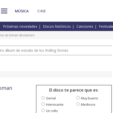
MÚSICA
CINE
Próximas novedades
Discos históricos
Canciones
Festival
no se toman decisiones
nto álbum de estudio de los Rolling Stones
toman
El disco te parece que es:
Genial
Muy bueno
Interesante
Mediocre
Un rollo