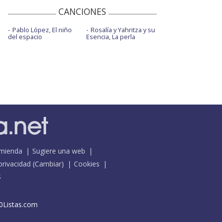
CANCIONES
Pablo López, El niño
Rosalía y Yahritza y su
del espacio
Esencia, La perla
mienda
Sugiere una web
 privacidad
(
Cambiar
)
Cookies
S
0Listas.com