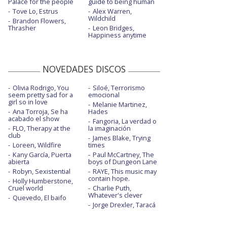
Palace for the people
guide to being human
Tove Lo, Estrus
Alex Warren,
Wildchild
Brandon Flowers,
Thrasher
Leon Bridges,
Happiness anytime
NOVEDADES DISCOS
Olivia Rodrigo, You
Siloé, Terrorismo
seem pretty sad for a
emocional
girl so in love
Melanie Martinez,
Ana Torroja, Se ha
Hades
acabado el show
Fangoria, La verdad o
FLO, Therapy at the
la imaginación
club
James Blake, Trying
Loreen, Wildfire
times
Kany García, Puerta
Paul McCartney, The
abierta
boys of Dungeon Lane
Robyn, Sexistential
RAYE, This music may
contain hope.
Holly Humberstone,
Cruel world
Charlie Puth,
Whatever's clever
Quevedo, El baifo
Jorge Drexler, Taracá