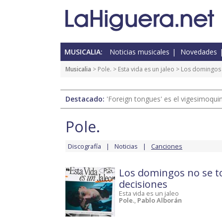
MUSICALIA:
Noticias musicales
Novedades
Musicalia
>
Pole.
>
Esta vida es un jaleo
> Los domingos 
Destacado:
'Foreign tongues' es el vigesimoqui
Pole.
Discografía
Noticias
Canciones
Los domingos no se 
decisiones
Esta vida es un jaleo
Pole.
,
Pablo Alborán