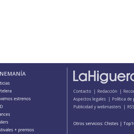
INEMANÍA
icias
telera
Contacto
Redacción
Reco
óximos estrenos
Aspectos legales
Política de
D
Publicidad y webmasters
RS
ances
ilers
Otros servicios:
Chistes
|
Top1
stivales + premios