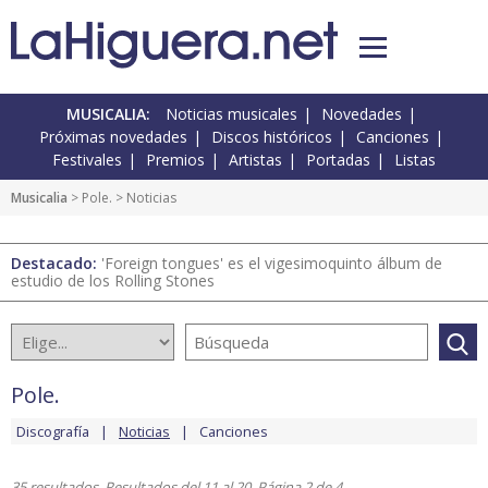
MUSICALIA:
Noticias musicales
Novedades
Próximas novedades
Discos históricos
Canciones
Festivales
Premios
Artistas
Portadas
Listas
Musicalia
>
Pole.
> Noticias
Destacado:
'Foreign tongues' es el vigesimoquinto álbum de
estudio de los Rolling Stones
Pole.
Discografía
Noticias
Canciones
35 resultados. Resultados del 11 al 20. Página 2 de 4