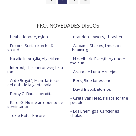
PRO. NOVEDADES DISCOS
beabadoobee, Pylon
Brandon Flowers, Thrasher
Editors, Surface, echo &
Alabama Shakes, I must be
sound
dreaming
Natalie Imbruglia, Algorithm
Nickelback, Everything under
the sun
Interpol, This mirror weighs a
ton
Álvaro de Luna, Azulejos
Arde Bogotá, Manufacturas
Beck, Ride lonesome
del club de la gente sola
David Bisbal, Eternos
Becky G, Baraja bendita
Greta Van Fleet, Palace for the
Karol G, No me arrepiento de
people
sentir tanto
Los Enemigos, Canciones
Tokio Hotel, Encore
chulas