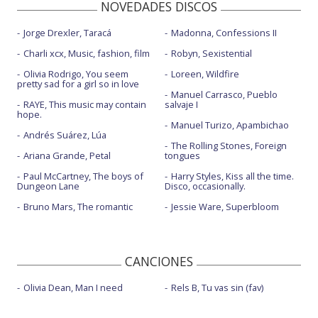
NOVEDADES DISCOS
Jorge Drexler, Taracá
Madonna, Confessions II
Charli xcx, Music, fashion, film
Robyn, Sexistential
Olivia Rodrigo, You seem
Loreen, Wildfire
pretty sad for a girl so in love
Manuel Carrasco, Pueblo
RAYE, This music may contain
salvaje I
hope.
Manuel Turizo, Apambichao
Andrés Suárez, Lúa
The Rolling Stones, Foreign
Ariana Grande, Petal
tongues
Paul McCartney, The boys of
Harry Styles, Kiss all the time.
Dungeon Lane
Disco, occasionally.
Bruno Mars, The romantic
Jessie Ware, Superbloom
CANCIONES
Olivia Dean, Man I need
Rels B, Tu vas sin (fav)