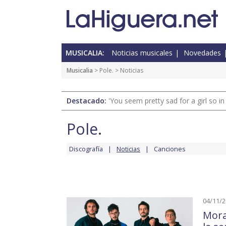
MUSICALIA:
Noticias musicales
Novedades
Musicalia
>
Pole.
> Noticias
Destacado:
'You seem pretty sad for a girl so in
Pole.
Discografía
Noticias
Canciones
04/11/
Mora