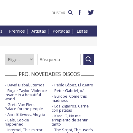
es
Premios
Artistas
Portadas
Listas
PRO. NOVEDADES DISCOS
David Bisbal, Eternos
Pablo López, El cuatro
Roger Taylor, Violence
Peter Gabriel, o/i
insane in a beautiful
Europe, Come this
world
madness
Greta Van Fleet,
Los Zigarros, Carne
Palace for the people
con patatas
Anni B Sweet, Alegría
Karol G, No me
Eels, Cookie
arrepiento de sentir
happened
tanto
Interpol, This mirror
The Script, The user's