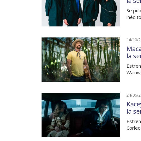
la s
Se pub
inédit
14/10/
Maca
la s
Estren
Wainwr
24/06/
Kace
la s
Estren
Corleo