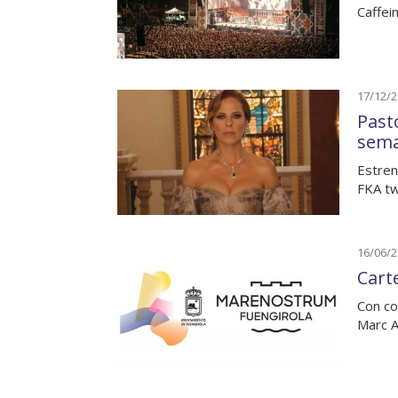
Caffei
17/12/
Past
sem
Estren
FKA tw
16/06/
Cart
Con co
Marc A