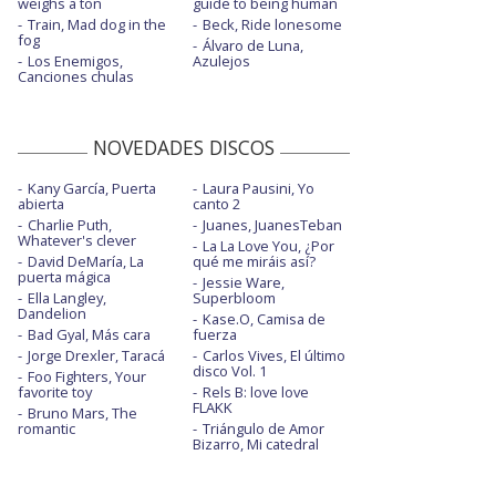
weighs a ton
guide to being human
Train, Mad dog in the
Beck, Ride lonesome
fog
Álvaro de Luna,
Los Enemigos,
Azulejos
Canciones chulas
NOVEDADES DISCOS
Kany García, Puerta
Laura Pausini, Yo
abierta
canto 2
Charlie Puth,
Juanes, JuanesTeban
Whatever's clever
La La Love You, ¿Por
David DeMaría, La
qué me miráis así?
puerta mágica
Jessie Ware,
Ella Langley,
Superbloom
Dandelion
Kase.O, Camisa de
Bad Gyal, Más cara
fuerza
Jorge Drexler, Taracá
Carlos Vives, El último
disco Vol. 1
Foo Fighters, Your
favorite toy
Rels B: love love
FLAKK
Bruno Mars, The
romantic
Triángulo de Amor
Bizarro, Mi catedral