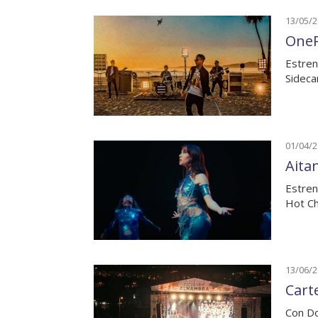
13/05/
OneR
Estren
Sideca
01/04/
Aita
Estren
Hot Ch
13/06/
Cart
Con Do