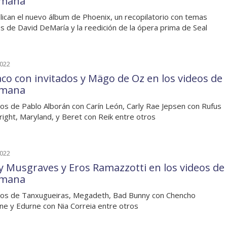
emana
lican el nuevo álbum de Phoenix, un recopilatorio con temas
os de David DeMaría y la reedición de la ópera prima de Seal
2022
co con invitados y Mägo de Oz en los videos de
emana
os de Pablo Alborán con Carín León, Carly Rae Jepsen con Rufus
ight, Maryland, y Beret con Reik entre otros
2022
y Musgraves y Eros Ramazzotti en los videos de
emana
os de Tanxugueiras, Megadeth, Bad Bunny con Chencho
ne y Edurne con Nia Correia entre otros