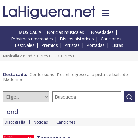
MUSICALIA:
Noticias musicales
Novedades
Próximas novedades
Discos históricos
Canciones
Festivales
Premios
Artistas
Portadas
Listas
Musicalia
>
Pond
>
Terrestrials
> Terrestrials
Destacado:
'Confessions II' es el regreso a la pista de baile de
Madonna
Pond
Discografía
Noticias
Canciones