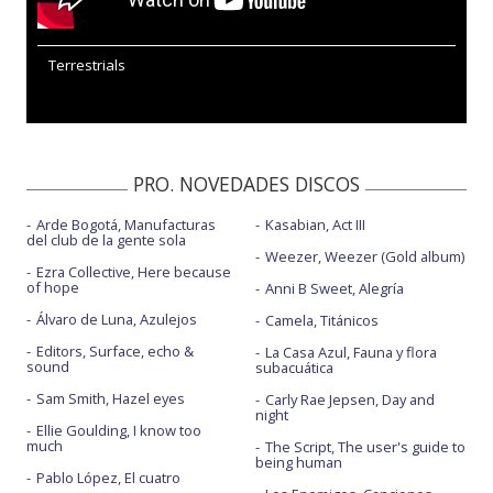
Terrestrials
PRO. NOVEDADES DISCOS
Arde Bogotá, Manufacturas
Kasabian, Act III
del club de la gente sola
Weezer, Weezer (Gold album)
Ezra Collective, Here because
of hope
Anni B Sweet, Alegría
Álvaro de Luna, Azulejos
Camela, Titánicos
Editors, Surface, echo &
La Casa Azul, Fauna y flora
sound
subacuática
Sam Smith, Hazel eyes
Carly Rae Jepsen, Day and
night
Ellie Goulding, I know too
much
The Script, The user's guide to
being human
Pablo López, El cuatro