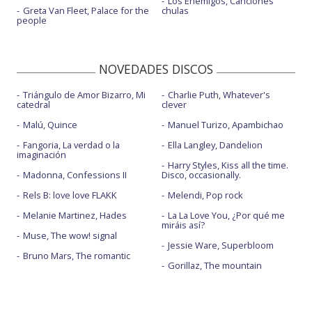
Los Enemigos, Canciones
Greta Van Fleet, Palace for the
chulas
people
NOVEDADES DISCOS
Triángulo de Amor Bizarro, Mi
Charlie Puth, Whatever's
catedral
clever
Malú, Quince
Manuel Turizo, Apambichao
Fangoria, La verdad o la
Ella Langley, Dandelion
imaginación
Harry Styles, Kiss all the time.
Madonna, Confessions II
Disco, occasionally.
Rels B: love love FLAKK
Melendi, Pop rock
Melanie Martinez, Hades
La La Love You, ¿Por qué me
miráis así?
Muse, The wow! signal
Jessie Ware, Superbloom
Bruno Mars, The romantic
Gorillaz, The mountain