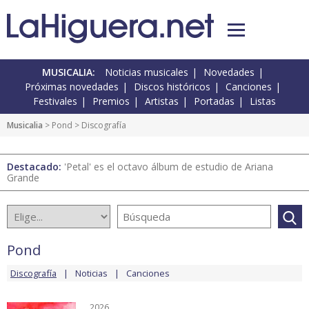
MUSICALIA:
Noticias musicales
Novedades
Próximas novedades
Discos históricos
Canciones
Festivales
Premios
Artistas
Portadas
Listas
Musicalia
>
Pond
> Discografía
Destacado:
'Petal' es el octavo álbum de estudio de Ariana
Grande
Pond
Discografía
Noticias
Canciones
2026