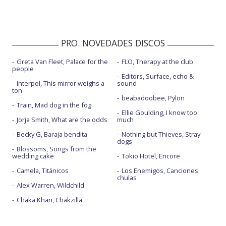
PRO. NOVEDADES DISCOS
Greta Van Fleet, Palace for the
FLO, Therapy at the club
people
Editors, Surface, echo &
Interpol, This mirror weighs a
sound
ton
beabadoobee, Pylon
Train, Mad dog in the fog
Ellie Goulding, I know too
Jorja Smith, What are the odds
much
Becky G, Baraja bendita
Nothing but Thieves, Stray
dogs
Blossoms, Songs from the
wedding cake
Tokio Hotel, Encore
Camela, Titánicos
Los Enemigos, Canciones
chulas
Alex Warren, Wildchild
Chaka Khan, Chakzilla