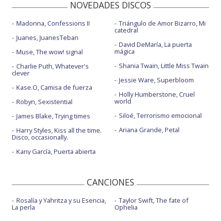
NOVEDADES DISCOS
Madonna, Confessions II
Triángulo de Amor Bizarro, Mi
catedral
Juanes, JuanesTeban
David DeMaría, La puerta
mágica
Muse, The wow! signal
Shania Twain, Little Miss Twain
Charlie Puth, Whatever's
clever
Jessie Ware, Superbloom
Kase.O, Camisa de fuerza
Holly Humberstone, Cruel
world
Robyn, Sexistential
Siloé, Terrorismo emocional
James Blake, Trying times
Ariana Grande, Petal
Harry Styles, Kiss all the time.
Disco, occasionally.
Kany García, Puerta abierta
CANCIONES
Rosalía y Yahritza y su Esencia,
Taylor Swift, The fate of
La perla
Ophelia