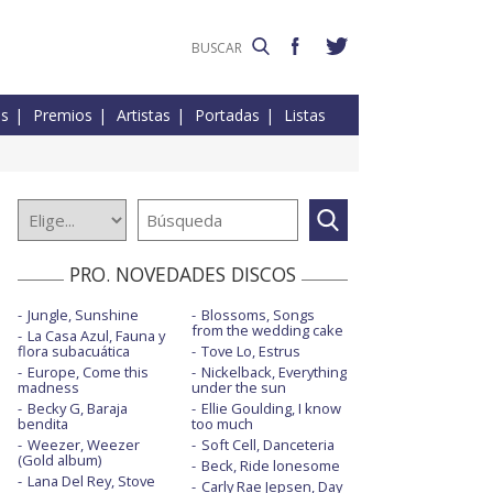
es
Premios
Artistas
Portadas
Listas
PRO. NOVEDADES DISCOS
Jungle, Sunshine
Blossoms, Songs
from the wedding cake
La Casa Azul, Fauna y
flora subacuática
Tove Lo, Estrus
Europe, Come this
Nickelback, Everything
madness
under the sun
Becky G, Baraja
Ellie Goulding, I know
bendita
too much
Weezer, Weezer
Soft Cell, Danceteria
(Gold album)
Beck, Ride lonesome
Lana Del Rey, Stove
Carly Rae Jepsen, Day