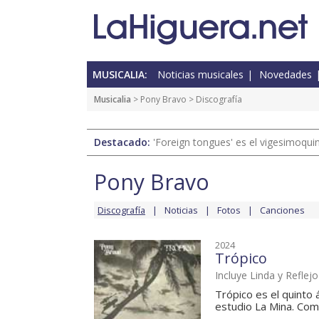
MUSICALIA:
Noticias musicales
Novedades
Musicalia
>
Pony Bravo
> Discografía
Destacado:
'Foreign tongues' es el vigesimoqui
Pony Bravo
Discografía
Noticias
Fotos
Canciones
2024
Trópico
Incluye Linda y Reflej
Trópico es el quinto
estudio La Mina. Como