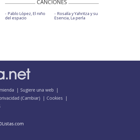
CANCIONES
Pablo López, El niño
Rosalía y Yahritza y su
del espacio
Esencia, La perla
mienda
Sugiere una web
 privacidad
(
Cambiar
)
Cookies
S
0Listas.com