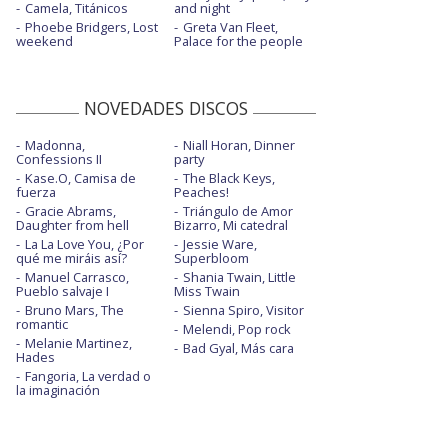
Camela, Titánicos
and night
Phoebe Bridgers, Lost
Greta Van Fleet,
weekend
Palace for the people
NOVEDADES DISCOS
Madonna,
Niall Horan, Dinner
Confessions II
party
Kase.O, Camisa de
The Black Keys,
fuerza
Peaches!
Gracie Abrams,
Triángulo de Amor
Daughter from hell
Bizarro, Mi catedral
La La Love You, ¿Por
Jessie Ware,
qué me miráis así?
Superbloom
Manuel Carrasco,
Shania Twain, Little
Pueblo salvaje I
Miss Twain
Bruno Mars, The
Sienna Spiro, Visitor
romantic
Melendi, Pop rock
Melanie Martinez,
Bad Gyal, Más cara
Hades
Fangoria, La verdad o
la imaginación