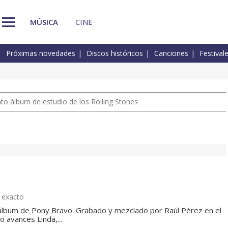
MÚSICA
CINE
Próximas novedades
Discos históricos
Canciones
Festival
nto álbum de estudio de los Rolling Stones
o exacto
 álbum de Pony Bravo. Grabado y mezclado por Raúl Pérez en el
 avances Linda,...