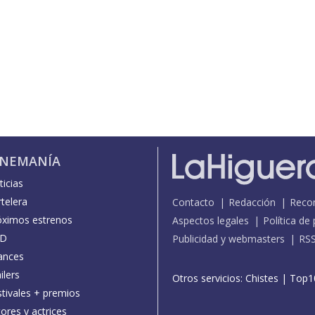
INEMANÍA
icias
telera
Contacto
Redacción
Reco
óximos estrenos
Aspectos legales
Política de
D
Publicidad y webmasters
RS
ances
ilers
Otros servicios:
Chistes
|
Top1
stivales + premios
ores y actrices