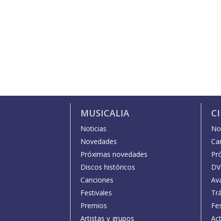
MUSICALIA
C
Noticias
Not
Novedades
Car
Próximas novedades
Pr
Discos históricos
DV
Canciones
Av
Festivales
Trá
Premios
Fe
Artistas y grupos
Act